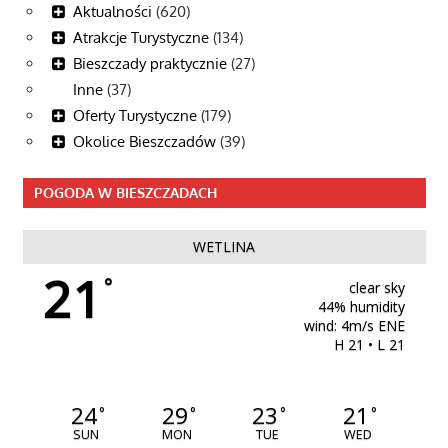
Aktualności
(620)
Atrakcje Turystyczne
(134)
Bieszczady praktycznie
(27)
Inne
(37)
Oferty Turystyczne
(179)
Okolice Bieszczadów
(39)
POGODA W BIESZCZADACH
WETLINA
21
°
clear sky
44% humidity
wind: 4m/s ENE
H 21 • L 21
24
29
23
21
°
°
°
°
SUN
MON
TUE
WED