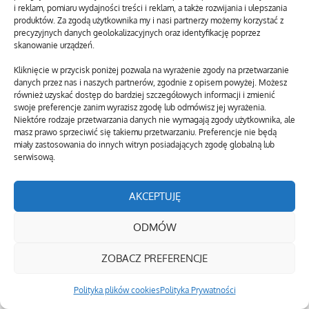
i reklam, pomiaru wydajności treści i reklam, a także rozwijania i ulepszania
produktów. Za zgodą użytkownika my i nasi partnerzy możemy korzystać z
precyzyjnych danych geolokalizacyjnych oraz identyfikację poprzez
skanowanie urządzeń.
Kliknięcie w przycisk poniżej pozwala na wyrażenie zgody na przetwarzanie
danych przez nas i naszych partnerów, zgodnie z opisem powyżej. Możesz
również uzyskać dostęp do bardziej szczegółowych informacji i zmienić
swoje preferencje zanim wyrazisz zgodę lub odmówisz jej wyrażenia.
Niektóre rodzaje przetwarzania danych nie wymagają zgody użytkownika, ale
masz prawo sprzeciwić się takiemu przetwarzaniu. Preferencje nie będą
miały zastosowania do innych witryn posiadających zgodę globalną lub
serwisową.
AKCEPTUJĘ
ODMÓW
ZOBACZ PREFERENCJE
Polityka plików cookies
Polityka Prywatności