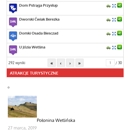
Dom Pstrąga Przysłup
Dworski Ćwiak Berezka
Domki Osada Biesczad
U Józia Wetlina
«
‹
›
»
292 wyniki
/ 30
ATRAKCJE TURYSTYCZNE
Połonina Wetlińska
27 marca, 2019