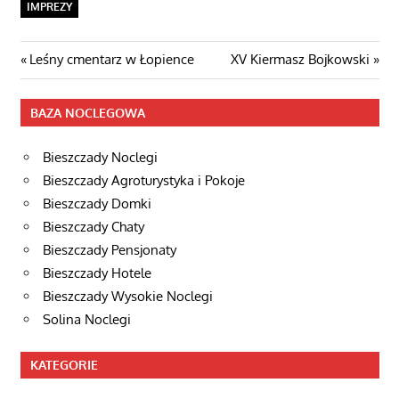
IMPREZY
Nawigacja
Poprzedni
Następny
Leśny cmentarz w Łopience
XV Kiermasz Bojkowski
post:
wpis
wpisu
BAZA NOCLEGOWA
Bieszczady Noclegi
Bieszczady Agroturystyka i Pokoje
Bieszczady Domki
Bieszczady Chaty
Bieszczady Pensjonaty
Bieszczady Hotele
Bieszczady Wysokie Noclegi
Solina Noclegi
KATEGORIE