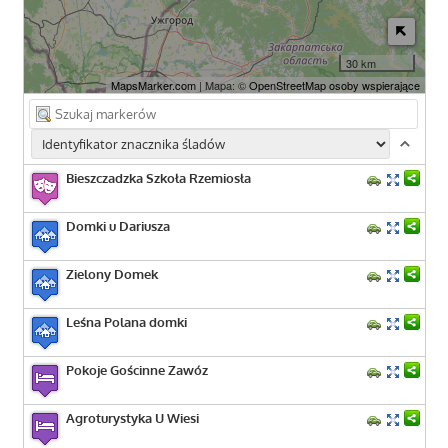
30 km
MapsMarker.com
| Mapa: ©
OpenStreetMap osoby wspierające
Bieszczadzka Szkoła Rzemiosła
Domki u Dariusza
Zielony Domek
Leśna Polana domki
Pokoje Gościnne Zawóz
Agroturystyka U Wiesi