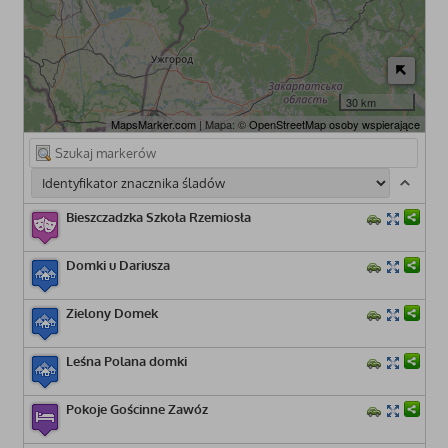
30 km
MapsMarker.com
| Mapa: ©
OpenStreetMap osoby wspierające
Bieszczadzka Szkoła Rzemiosła
Domki u Dariusza
Zielony Domek
Leśna Polana domki
Pokoje Gościnne Zawóz