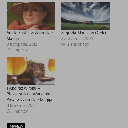
Aneta Łastik w Zagrodzie
Zagroda Magija w Orelcu
Magija
29 stycznia, 2004
8 listopada, 2012
W „Pensjonaty"
W „Imprezy"
Tylko raz w roku –
Bieszczadzkie Warzenie
Piwa w Zagrodzie Magija
11 kwietnia, 2012
W „Imprezy"
IMPREZY