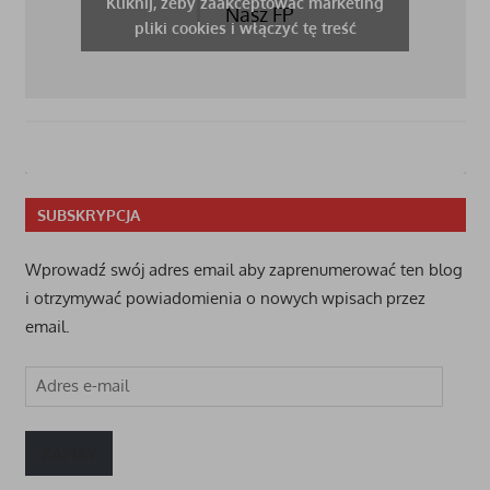
Kliknij, żeby zaakceptować marketing
Nasz FP
pliki cookies i włączyć tę treść
SUBSKRYPCJA
Wprowadź swój adres email aby zaprenumerować ten blog
i otrzymywać powiadomienia o nowych wpisach przez
email.
Adres
e-
mail
ZAPISY