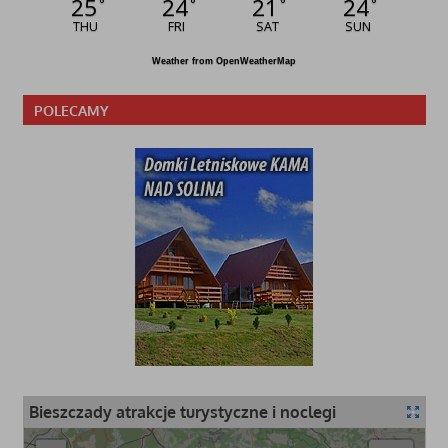
25
24
21
24
°
°
°
°
THU
FRI
SAT
SUN
Weather from OpenWeatherMap
POLECAMY
Bieszczady atrakcje turystyczne i noclegi