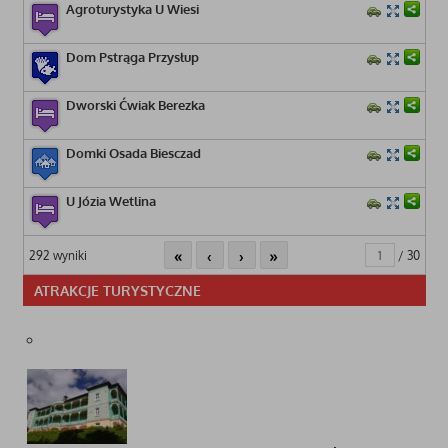
Agroturystyka U Wiesi
Dom Pstrąga Przysłup
Dworski Ćwiak Berezka
Domki Osada Biesczad
U Józia Wetlina
«
‹
›
»
292 wyniki
/ 30
ATRAKCJE TURYSTYCZNE