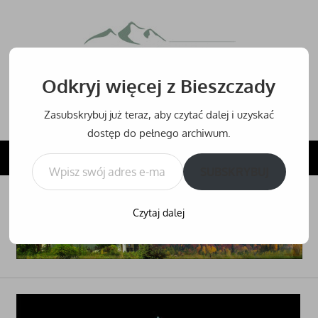
Przejdź
do
Bieszcz
treści
Odkryj więcej z Bieszczady
Bieszczady
–
Zasubskrybuj już teraz, aby czytać dalej i uzyskać
noclegi,
dostęp do pełnego archiwum.
hotele
Wpisz swój adres e-mail…
NAVIGATION
i
SUBSKRYBUJ
inne
noclegi
Czytaj dalej
w
Bieszczadach