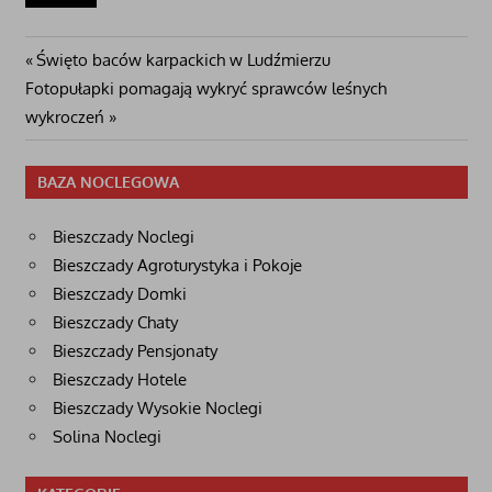
Nawigacja
Poprzedni
Święto baców karpackich w Ludźmierzu
Następny
post:
Fotopułapki pomagają wykryć sprawców leśnych
wpisu
wpis
wykroczeń
BAZA NOCLEGOWA
Bieszczady Noclegi
Bieszczady Agroturystyka i Pokoje
Bieszczady Domki
Bieszczady Chaty
Bieszczady Pensjonaty
Bieszczady Hotele
Bieszczady Wysokie Noclegi
Solina Noclegi