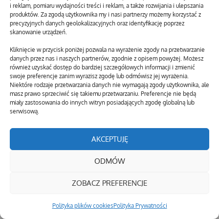
i reklam, pomiaru wydajności treści i reklam, a także rozwijania i ulepszania
produktów. Za zgodą użytkownika my i nasi partnerzy możemy korzystać z
precyzyjnych danych geolokalizacyjnych oraz identyfikację poprzez
skanowanie urządzeń.
Kliknięcie w przycisk poniżej pozwala na wyrażenie zgody na przetwarzanie
danych przez nas i naszych partnerów, zgodnie z opisem powyżej. Możesz
również uzyskać dostęp do bardziej szczegółowych informacji i zmienić
swoje preferencje zanim wyrazisz zgodę lub odmówisz jej wyrażenia.
Niektóre rodzaje przetwarzania danych nie wymagają zgody użytkownika, ale
masz prawo sprzeciwić się takiemu przetwarzaniu. Preferencje nie będą
miały zastosowania do innych witryn posiadających zgodę globalną lub
serwisową.
AKCEPTUJĘ
ODMÓW
ZOBACZ PREFERENCJE
Polityka plików cookies
Polityka Prywatności