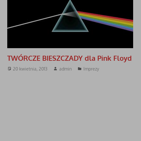
TWÓRCZE BIESZCZADY dla Pink Floyd
20 kwietnia, 2013
admin
Imprezy