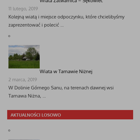
Wiata Zatwarnica – Sękowiec
11 lutego, 2019
Kolejną wiatą i miejsce odpoczynku, które chcielibyśmy
zaprezentować i polecić …
Wiata w Tarnawie Niżnej
2 marca, 2019
W Dolinie Górnego Sanu, na terenach dawnej wsi
Tarnawa Niżna, …
AKTUALNOŚCI LOSOWO