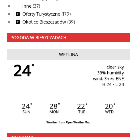
Inne
(37)
Oferty Turystyczne
(179)
Okolice Bieszczadów
(39)
POGODA W BIESZCZADACH
WETLINA
24
°
clear sky
39% humidity
wind: 3m/s ENE
H 24 • L 24
24
28
22
20
°
°
°
°
SUN
MON
TUE
WED
Weather from OpenWeatherMap