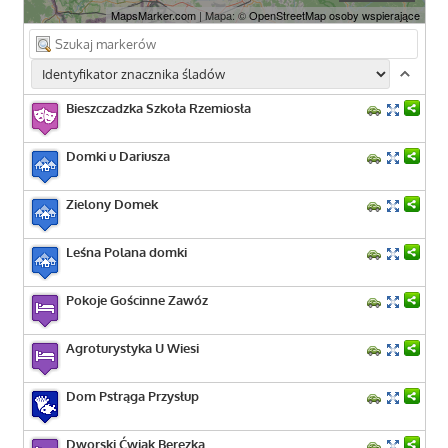
MapsMarker.com
| Mapa: ©
OpenStreetMap osoby wspierające
Bieszczadzka Szkoła Rzemiosła
Domki u Dariusza
Zielony Domek
Leśna Polana domki
Pokoje Gościnne Zawóz
Agroturystyka U Wiesi
Dom Pstrąga Przysłup
Dworski Ćwiak Berezka