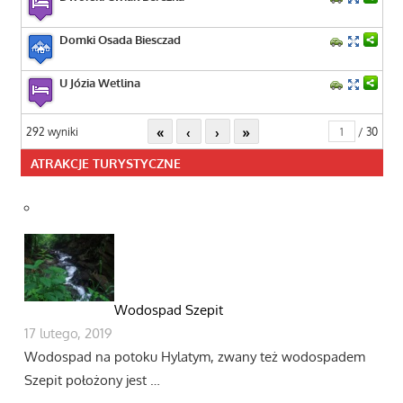
Domki Osada Biesczad
U Józia Wetlina
«
‹
›
»
292 wyniki
/ 30
ATRAKCJE TURYSTYCZNE
Wodospad Szepit
17 lutego, 2019
Wodospad na potoku Hylatym, zwany też wodospadem
Szepit położony jest …