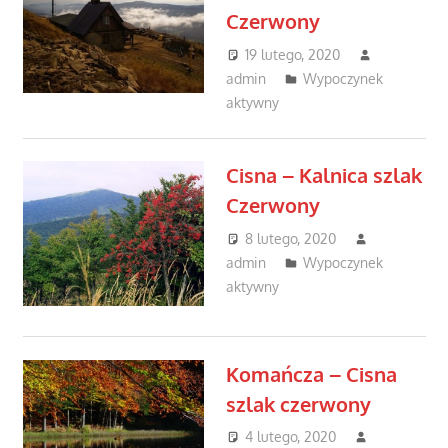
Czerwony
19 lutego, 2020
admin
Wypoczynek
aktywny
Cisna – Kalnica szlak
Czerwony
8 lutego, 2020
admin
Wypoczynek
aktywny
Komańcza – Cisna
szlak czerwony
4 lutego, 2020