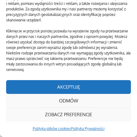
i reklam, pomiaru wydajności treści i reklam, a także rozwijania i ulepszania
produktów. Za zgodą użytkownika my i nasi partnerzy możemy korzystać z
precyzyjnych danych geolokalizacyjnych oraz identyfikację poprzez
skanowanie urządzeń.
Kliknięcie w przycisk poniżej pozwala na wyrażenie zgody na przetwarzanie
danych przez nas i naszych partnerów, zgodnie z opisem powyżej. Możesz
również uzyskać dostęp do bardziej szczegółowych informacji i zmienić
swoje preferencje zanim wyrazisz zgodę lub odmówisz jej wyrażenia.
Niektóre rodzaje przetwarzania danych nie wymagają zgody użytkownika, ale
masz prawo sprzeciwić się takiemu przetwarzaniu. Preferencje nie będą
miały zastosowania do innych witryn posiadających zgodę globalną lub
serwisową.
AKCEPTUJĘ
ODMÓW
ZOBACZ PREFERENCJE
Polityka plików cookies
Polityka Prywatności