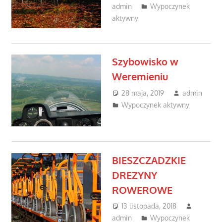
admin
Wypoczynek
aktywny
Szybowisko w
Weremieniu
28 maja, 2019
admin
Wypoczynek aktywny
BIESZCZADZKIE
DREZYNY
ROWEROWE
13 listopada, 2018
admin
Wypoczynek