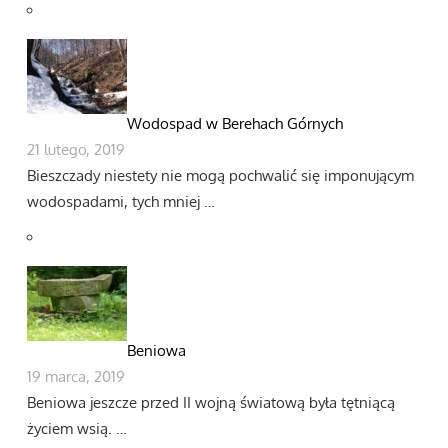
Wodospad w Berehach Górnych
21 lutego, 2019
Bieszczady niestety nie mogą pochwalić się imponującym
wodospadami, tych mniej …
Beniowa
19 marca, 2019
Beniowa jeszcze przed II wojną światową była tętniącą
życiem wsią. …