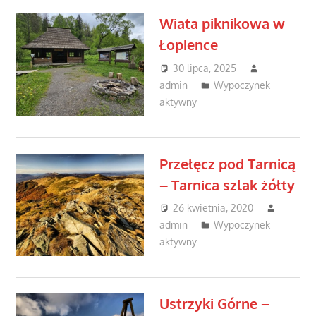
Wiata piknikowa w
Łopience
30 lipca, 2025
admin
Wypoczynek
aktywny
Przełęcz pod Tarnicą
– Tarnica szlak żółty
26 kwietnia, 2020
admin
Wypoczynek
aktywny
Ustrzyki Górne –