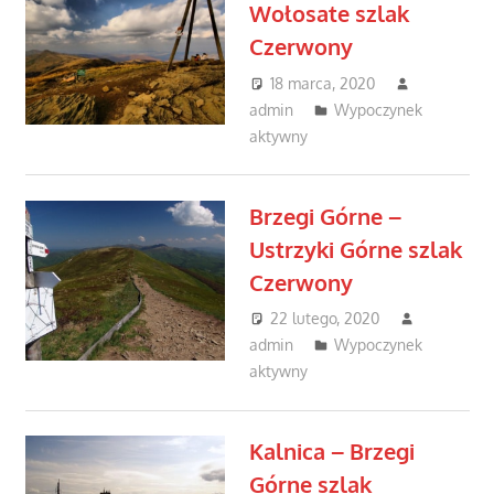
Wołosate szlak
Czerwony
18 marca, 2020
admin
Wypoczynek
aktywny
Brzegi Górne –
Ustrzyki Górne szlak
Czerwony
22 lutego, 2020
admin
Wypoczynek
aktywny
Kalnica – Brzegi
Górne szlak