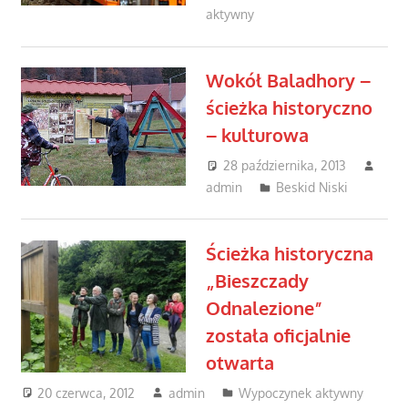
aktywny
Wokół Baladhory –
ścieżka historyczno
– kulturowa
28 października, 2013
admin
Beskid Niski
Ścieżka historyczna
„Bieszczady
Odnalezione”
została oficjalnie
otwarta
20 czerwca, 2012
admin
Wypoczynek aktywny