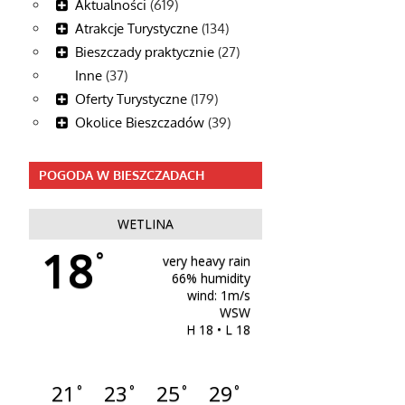
Aktualności
(619)
Atrakcje Turystyczne
(134)
Bieszczady praktycznie
(27)
Inne
(37)
Oferty Turystyczne
(179)
Okolice Bieszczadów
(39)
POGODA W BIESZCZADACH
WETLINA
18
°
very heavy rain
66% humidity
wind: 1m/s
WSW
H 18 • L 18
21
23
25
29
°
°
°
°