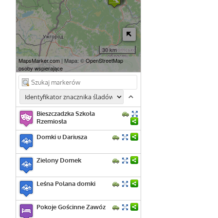
30 km
MapsMarker.com
| Mapa: ©
OpenStreetMap
osoby wspierające
Bieszczadzka Szkoła
Rzemiosła
Domki u Dariusza
Zielony Domek
Leśna Polana domki
Pokoje Gościnne Zawóz