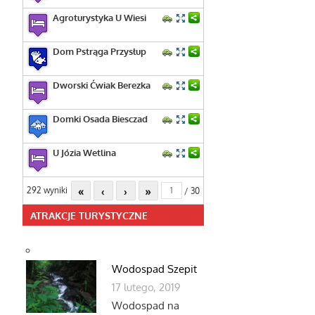
Agroturystyka U Wiesi
Dom Pstrąga Przysłup
Dworski Ćwiak Berezka
Domki Osada Biesczad
U Józia Wetlina
«
‹
›
»
292 wyniki
/ 30
ATRAKCJE TURYSTYCZNE
Wodospad Szepit
17 lutego, 2019
Wodospad na