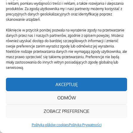
i reklam, pomiaru wydajności treści i reklam, a także rozwijania i ulepszania
produktów. Za zgodą użytkownika my i nasi partnerzy możemy korzystać z
precyzyjnych danych geolokalizacyjnych oraz identyfikację poprzez
skanowanie urządzeń.
Kliknięcie w przycisk poniżej pozwala na wyrażenie zgody na przetwarzanie
danych przez nas i naszych partnerów, zgodnie z opisem powyżej. Możesz
Kliknij, żeby zaakceptować marketing
Nasz FP
również uzyskać dostęp do bardziej szczegółowych informacji i zmienić
pliki cookies i włączyć tę treść
swoje preferencje zanim wyrazisz zgodę lub odmówisz jej wyrażenia.
Niektóre rodzaje przetwarzania danych nie wymagają zgody użytkownika, ale
masz prawo sprzeciwić się takiemu przetwarzaniu. Preferencje nie będą
miały zastosowania do innych witryn posiadających zgodę globalną lub
serwisową.
AKCEPTUJĘ
SUBSKRYPCJA
ODMÓW
Wprowadź swój adres email aby zaprenumerować ten blog
ZOBACZ PREFERENCJE
i otrzymywać powiadomienia o nowych wpisach przez
email.
Polityka plików cookies
Polityka Prywatności