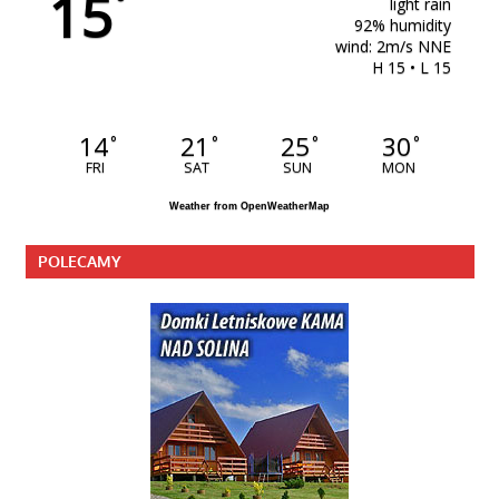
15
°
light rain
92% humidity
wind: 2m/s NNE
H 15 • L 15
14
21
25
30
°
°
°
°
FRI
SAT
SUN
MON
Weather from OpenWeatherMap
POLECAMY