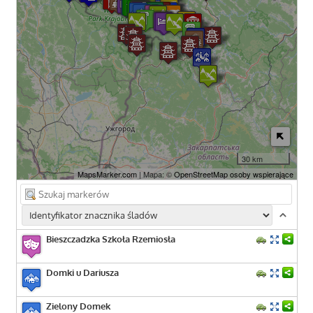
30 km
MapsMarker.com
| Mapa: ©
OpenStreetMap osoby wspierające
Bieszczadzka Szkoła Rzemiosła
Domki u Dariusza
Zielony Domek