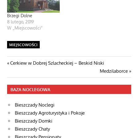
Brzegi Dolne
8 lutego, 2019
W „Miejscowości"
MIEJSCOWOŚCI
Nawigacja
Poprzedni
Cerkiew w Dobrej Szlacheckiej – Beskid Niski
post:
Następny
Medzilaborce
wpisu
wpis
BAZA NOCLEGOWA
Bieszczady Noclegi
Bieszczady Agroturystyka i Pokoje
Bieszczady Domki
Bieszczady Chaty
Bieszczady Pensjonaty