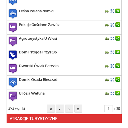
Leśna Polana domki
Pokoje Gościnne Zawóz
Agroturystyka U Wiesi
Dom Pstrąga Przysłup
Dworski Ćwiak Berezka
Domki Osada Biesczad
U Józia Wetlina
«
‹
›
»
292 wyniki
/ 30
ATRAKCJE TURYSTYCZNE