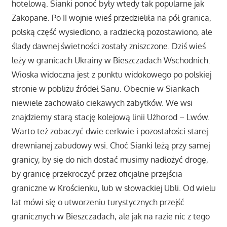
hotelową. Sianki ponoć były wtedy tak popularne jak
Zakopane. Po II wojnie wieś przedzieliła na pół granica,
polską część wysiedlono, a radziecką pozostawiono, ale
ślady dawnej świetności zostały zniszczone. Dziś wieś
leży w granicach Ukrainy w Bieszczadach Wschodnich.
Wioska widoczna jest z punktu widokowego po polskiej
stronie w pobliżu źródeł Sanu. Obecnie w Siankach
niewiele zachowało ciekawych zabytków. We wsi
znajdziemy starą stację kolejową linii Użhorod – Lwów.
Warto też zobaczyć dwie cerkwie i pozostałości starej
drewnianej zabudowy wsi. Choć Sianki leżą przy samej
granicy, by się do nich dostać musimy nadłożyć drogę,
by granicę przekroczyć przez oficjalne przejścia
graniczne w Krościenku, lub w słowackiej Ubli. Od wielu
lat mówi się o utworzeniu turystycznych przejść
granicznych w Bieszczadach, ale jak na razie nic z tego