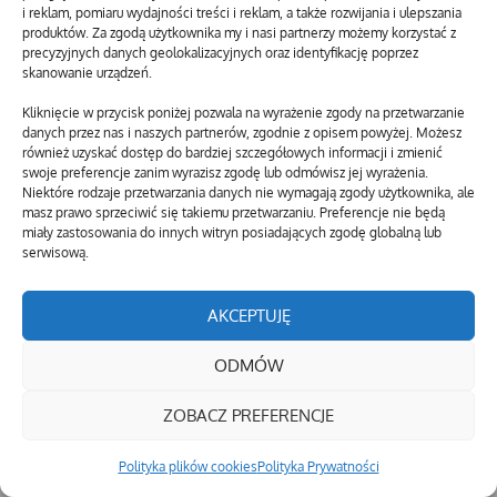
i reklam, pomiaru wydajności treści i reklam, a także rozwijania i ulepszania
produktów. Za zgodą użytkownika my i nasi partnerzy możemy korzystać z
precyzyjnych danych geolokalizacyjnych oraz identyfikację poprzez
skanowanie urządzeń.
Kliknięcie w przycisk poniżej pozwala na wyrażenie zgody na przetwarzanie
danych przez nas i naszych partnerów, zgodnie z opisem powyżej. Możesz
również uzyskać dostęp do bardziej szczegółowych informacji i zmienić
swoje preferencje zanim wyrazisz zgodę lub odmówisz jej wyrażenia.
Niektóre rodzaje przetwarzania danych nie wymagają zgody użytkownika, ale
masz prawo sprzeciwić się takiemu przetwarzaniu. Preferencje nie będą
miały zastosowania do innych witryn posiadających zgodę globalną lub
serwisową.
AKCEPTUJĘ
ODMÓW
ZOBACZ PREFERENCJE
Polityka plików cookies
Polityka Prywatności