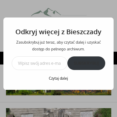
Przejdź
do
Bieszcz
treści
Odkryj więcej z Bieszczady
Bieszczady
–
Zasubskrybuj już teraz, aby czytać dalej i uzyskać
noclegi,
dostęp do pełnego archiwum.
hotele
Wpisz swój adres e-mail…
NAVIGATION
i
SUBSKRYBUJ
inne
noclegi
Czytaj dalej
w
Bieszczadach