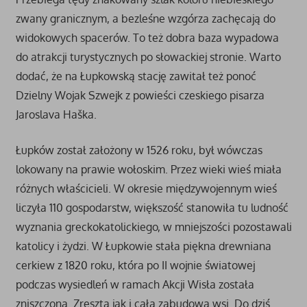
zwany granicznym, a bezleśne wzgórza zachęcają do
widokowych spacerów. To też dobra baza wypadowa
do atrakcji turystycznych po słowackiej stronie. Warto
dodać, że na Łupkowską stację zawitał też ponoć
Dzielny Wojak Szwejk z powieści czeskiego pisarza
Jaroslava Haška.
Łupków został założony w 1526 roku, był wówczas
lokowany na prawie wołoskim. Przez wieki wieś miała
różnych właścicieli. W okresie międzywojennym wieś
liczyła 110 gospodarstw, większość stanowiła tu ludność
wyznania greckokatolickiego, w mniejszości pozostawali
katolicy i żydzi. W Łupkowie stała piękna drewniana
cerkiew z 1820 roku, która po II wojnie światowej
podczas wysiedleń w ramach Akcji Wisła została
zniszczona. Zresztą jak i cała zabudowa wsi. Do dziś