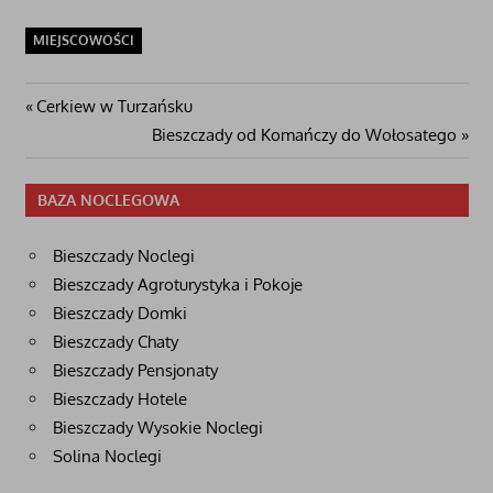
MIEJSCOWOŚCI
Nawigacja
Poprzedni
Cerkiew w Turzańsku
post:
Następny
Bieszczady od Komańczy do Wołosatego
wpisu
wpis
BAZA NOCLEGOWA
Bieszczady Noclegi
Bieszczady Agroturystyka i Pokoje
Bieszczady Domki
Bieszczady Chaty
Bieszczady Pensjonaty
Bieszczady Hotele
Bieszczady Wysokie Noclegi
Solina Noclegi