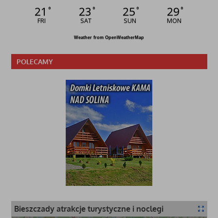
21
23
25
29
°
°
°
°
FRI
SAT
SUN
MON
Weather from OpenWeatherMap
POLECAMY
Bieszczady atrakcje turystyczne i noclegi