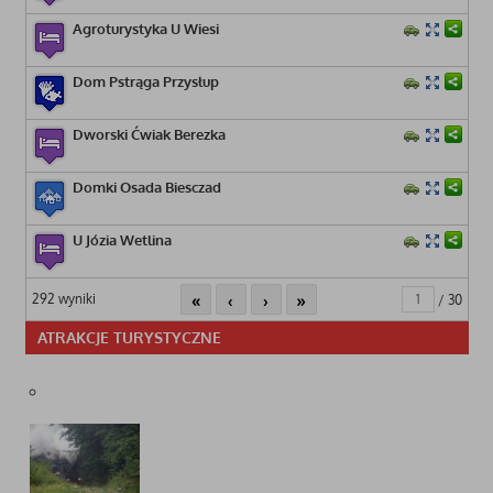
Agroturystyka U Wiesi
Dom Pstrąga Przysłup
Dworski Ćwiak Berezka
Domki Osada Biesczad
U Józia Wetlina
«
‹
›
»
292 wyniki
/ 30
ATRAKCJE TURYSTYCZNE