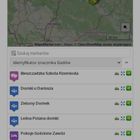
30 km
MapsMarker.com
| Mapa: ©
OpenStreetMap osoby wspierające
Bieszczadzka Szkoła Rzemiosła
Domki u Dariusza
Zielony Domek
Leśna Polana domki
Pokoje Gościnne Zawóz