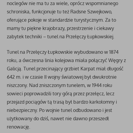
noclegów nie ma tu za wiele, oprócz wspomnianego
schroniska, funkcjonuje tu też Radsne Szwejkowo,
oferujące pokoje w standardzie turystycznym. Za to
mamy tu piękne krajobrazy, przestrzenie i ciekawy
zabytek techniki – tunel na Przełęczy Łupkowskiej.
Tunel na Przełęczy Łupkowskie wybudowano w 1874
roku, a ówczesna linia kolejowa miała połączyć Węgry z
Galicją. Tunel przecinający grzbiet Karpat miał długość
642 m. i w czasie II wojny światowej był dwukrotnie
niszczony. Nad zniszczonym tunelem, w 1944 roku
sowieci poprowadzili tory górą przez przełęcz, lecz
przejazd pociągów tą trasą był bardzo karkołomny i
niebezpieczny. Po wojnie tunel odbudowano i jest
użytkowany do dziś, nawet nie dawno przeszedł
renowację.