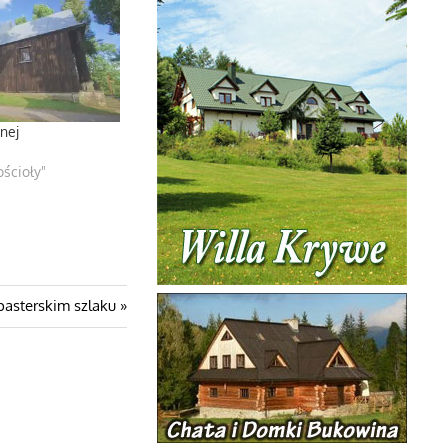
nej
ścioły"
pasterskim szlaku