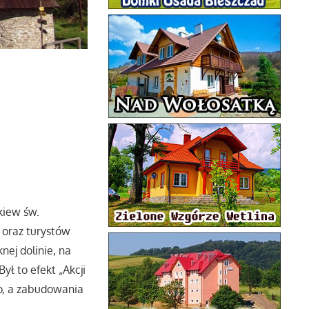
kiew św.
 oraz turystów
nej dolinie, na
ył to efekt „Akcji
no, a zabudowania