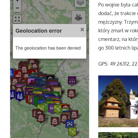
Po wojnie była c
−
dodać, że trakcie
mężczyzny. Trzyma
×
Geolocation error
który zmarł w rok
cmentarz, na któr
The geolocation has been denied
go 300 letnich lip
GPS: 49.26312, 2