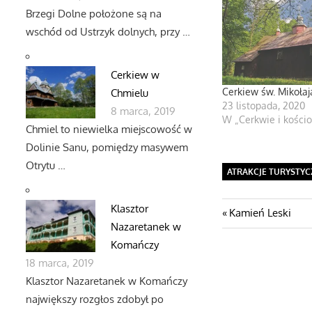
Brzegi Dolne położone są na
wschód od Ustrzyk dolnych, przy …
Cerkiew w
Cerkiew św. Mikołaj
Chmielu
23 listopada, 2020
8 marca, 2019
W „Cerkwie i kościo
Chmiel to niewielka miejscowość w
Dolinie Sanu, pomiędzy masywem
Otrytu …
ATRAKCJE TURYSTYC
Klasztor
Nawigacj
Poprzedni
Kamień Leski
Nazaretanek w
post:
wpisu
Komańczy
18 marca, 2019
Klasztor Nazaretanek w Komańczy
największy rozgłos zdobył po