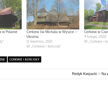
a w Polanie
Cerkiew św Michała w Wyszce –
Cerkiew w Czar
Ukraina
9 lutego, 2020
ły"
12 kwietnia, 2021
W „Cerkwie i ko
W „Cerkwie i kościoły"
ZNE
CERKWIE I KOŚCIOŁY
a
Następny
Redyk Karpacki – Na 
wpis