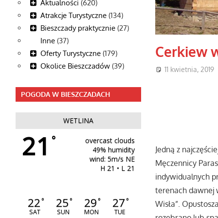
Aktualności
(620)
Atrakcje Turystyczne
(134)
Bieszczady praktycznie
(27)
Inne
(37)
Cerkiew 
Oferty Turystyczne
(179)
Okolice Bieszczadów
(39)
11 kwietnia, 2019
POGODA W BIESZCZADACH
WETLINA
21
°
overcast clouds
Jedną z najczęści
49% humidity
wind: 5m/s NE
Męczennicy Parask
H 21 • L 21
indywidualnych pr
terenach dawnej ws
22
25
29
27
°
°
°
°
Wisła”. Opustosza
SAT
SUN
MON
TUE
rozebrano lub spa