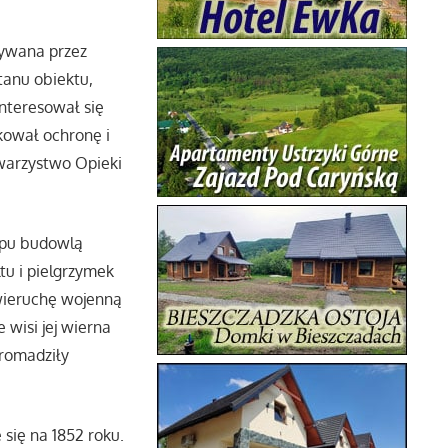
tywana przez
tanu obiektu,
nteresował się
tkował ochronę i
owarzystwo Opieki
typu budowlą
tu i pielgrzymek
wieruchę wojenną
 wisi jej wierna
gromadziły
się na 1852 roku.