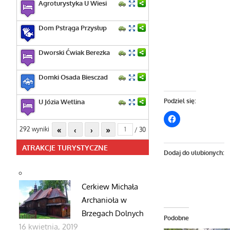
Agroturystyka U Wiesi
Dom Pstrąga Przysłup
Dworski Ćwiak Berezka
Domki Osada Biesczad
Podziel się:
U Józia Wetlina
«
‹
›
»
292 wyniki
/ 30
ATRAKCJE TURYSTYCZNE
Dodaj do ulubionych:
Cerkiew Michała
Archanioła w
Brzegach Dolnych
Podobne
16 kwietnia, 2019