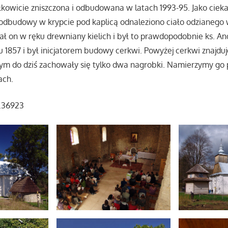
ałkowicie zniszczona i odbudowana w latach 1993-95. Jako cie
 odbudowy w krypcie pod kaplicą odnaleziono ciało odzianego 
ł on w ręku drewniany kielich i był to prawdopodobnie ks. An
u 1857 i był inicjatorem budowy cerkwi. Powyżej cerkwi znajduje
ym do dziś zachowały się tylko dwa nagrobki. Namierzymy go 
ach.
2.36923