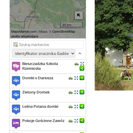
30 km
MapsMarker.com
| Mapa: ©
OpenStreetMap
osoby wspierające
Bieszczadzka Szkoła
Rzemiosła
Domki u Dariusza
Zielony Domek
Leśna Polana domki
Pokoje Gościnne Zawóz