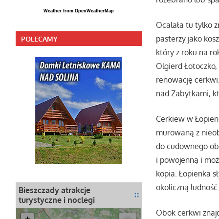
Weather from OpenWeatherMap
Ocalała tu tylko 
pasterzy jako kos
POLECAMY
który z roku na r
Olgierd Łotoczko, 
renowację cerkwi.
nad Zabytkami, kt
Cerkiew w Łopienc
murowaną z nieobr
do cudownego obr
i powojenną i moż
kopia. Łopienka s
okoliczną ludność
Bieszczady atrakcje
turystyczne i noclegi
Obok cerkwi znajd
+