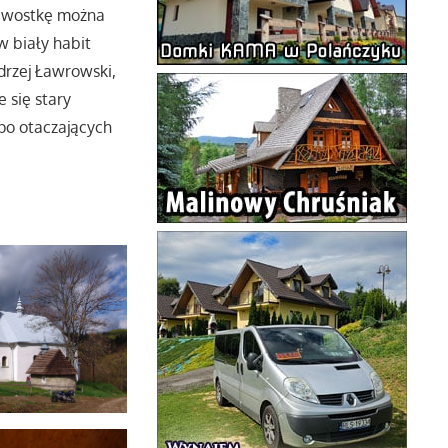
kawostkę można
w biały habit
drzej Ławrowski,
 się stary
po otaczających