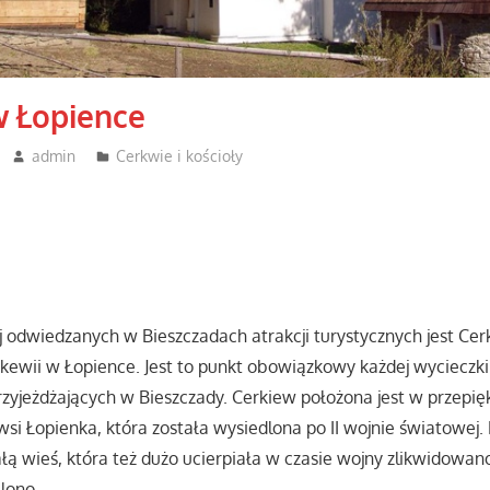
w Łopience
admin
Cerkwie i kościoły
ej odwiedzanych w Bieszczadach atrakcji turystycznych jest Cer
ewii w Łopience. Jest to punkt obowiązkowy każdej wycieczki
zyjeżdżających w Bieszczady. Cerkiew położona jest w przepięk
i Łopienka, która została wysiedlona po II wojnie światowej. B
łą wieś, która też dużo ucierpiała w czasie wojny zlikwidowa
lono.