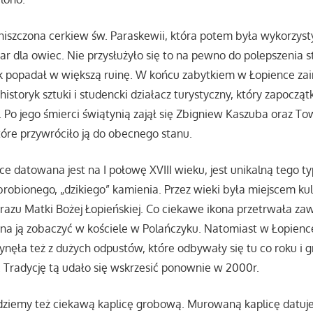
zniszczona cerkiew św. Paraskewii, która potem była wykorzys
zar dla owiec. Nie przysłużyło się to na pewno do polepszenia s
ok popadał w większą ruinę. W końcu zabytkiem w Łopience zai
historyk sztuki i studencki działacz turystyczny, który zapoczą
 Po jego śmierci świątynią zajął się Zbigniew Kaszuba oraz T
óre przywróciło ją do obecnego stanu.
e datowana jest na I połowę XVIII wieku, jest unikalną tego 
obionego, „dzikiego” kamienia. Przez wieki była miejscem kul
azu Matki Bożej Łopieńskiej. Co ciekawe ikona przetrwała za
na ją zobaczyć w kościele w Polańczyku. Natomiast w Łopience
łynęła też z dużych odpustów, które odbywały się tu co roku i 
. Tradycję tą udało się wskrzesić ponownie w 2000r.
ziemy też ciekawą kaplicę grobową. Murowaną kaplicę datuje 