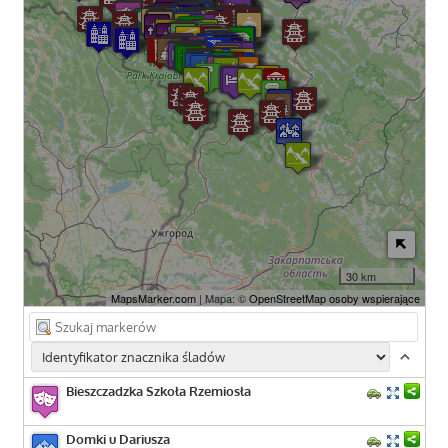
30 km
MapsMarker.com
| Mapa: ©
OpenStreetMap osoby wspierające
Bieszczadzka Szkoła Rzemiosła
Domki u Dariusza