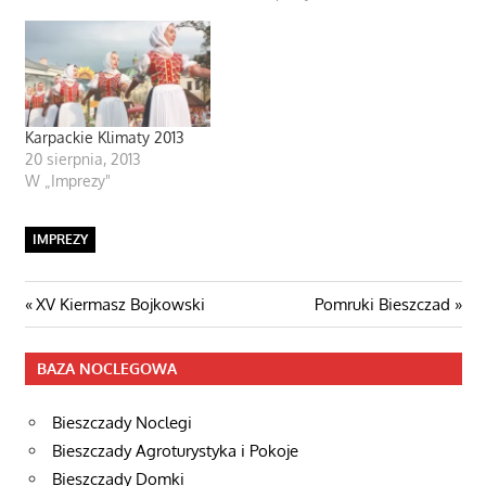
Karpackie Klimaty 2013
20 sierpnia, 2013
W „Imprezy"
IMPREZY
Nawigacja
Poprzedni
Następny
XV Kiermasz Bojkowski
Pomruki Bieszczad
post:
wpis
wpisu
BAZA NOCLEGOWA
Bieszczady Noclegi
Bieszczady Agroturystyka i Pokoje
Bieszczady Domki