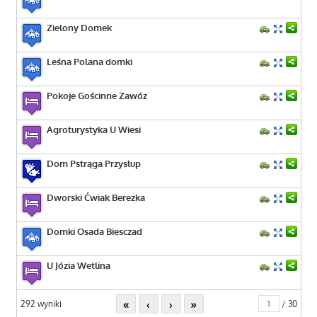
Zielony Domek
Leśna Polana domki
Pokoje Gościnne Zawóz
Agroturystyka U Wiesi
Dom Pstrąga Przysłup
Dworski Ćwiak Berezka
Domki Osada Biesczad
U Józia Wetlina
«
‹
›
»
292 wyniki
/ 30