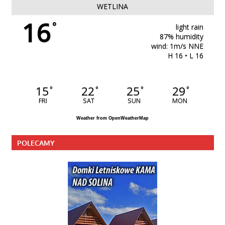
WETLINA
16
°
light rain
87% humidity
wind: 1m/s NNE
H 16 • L 16
15
22
25
29
°
°
°
°
FRI
SAT
SUN
MON
Weather from OpenWeatherMap
POLECAMY