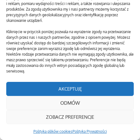
i reklam, pomiaru wydajności treści i reklam, a także rozwijania i ulepszania
produktów. Za zgodą użytkownika my i nasi partnerzy możemy korzystać z
precyzyjnych danych geolokalizacyjnych oraz identyfikację poprzez
skanowanie urządzeń.
Kliknięcie w przycisk poniżej pozwala na wyrażenie zgody na przetwarzanie
danych przez nas i naszych partnerów, zgodnie z opisem powyżej. Możesz
również uzyskać dostęp do bardziej szczegółowych informacji i zmienić
swoje preferencje zanim wyrazisz zgodę lub odmówisz jej wyrażenia.
Niektóre rodzaje przetwarzania danych nie wymagają zgody użytkownika, ale
masz prawo sprzeciwić się takiemu przetwarzaniu. Preferencje nie będą
miały zastosowania do innych witryn posiadających zgodę globalną lub
serwisową.
AKCEPTUJĘ
ODMÓW
ZOBACZ PREFERENCJE
Polityka plików cookies
Polityka Prywatności