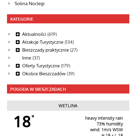
Solina Noclegi
KATEGORIE
Aktualności
(619)
Atrakcje Turystyczne
(134)
Bieszczady praktycznie
(27)
Inne
(37)
Oferty Turystyczne
(179)
Okolice Bieszczadów
(39)
POGODA W BIESZCZADACH
WETLINA
18
°
heavy intensity rain
73% humidity
wind: 1m/s WSW
H 18 • L 18