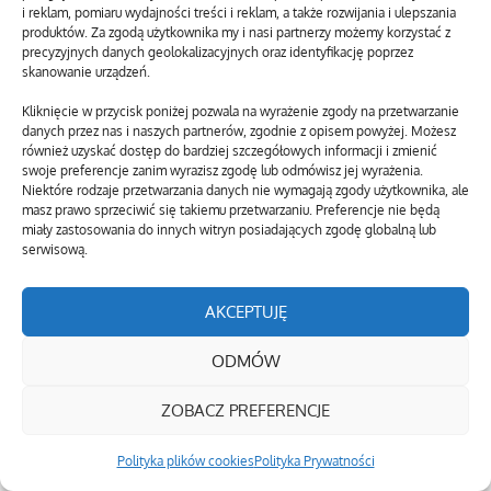
i reklam, pomiaru wydajności treści i reklam, a także rozwijania i ulepszania
Tworylne
produktów. Za zgodą użytkownika my i nasi partnerzy możemy korzystać z
precyzyjnych danych geolokalizacyjnych oraz identyfikację poprzez
Kiedyś tętniąca życiem wieś, dziś miejsce
skanowanie urządzeń.
opuszczone, z reliktami dawnej
Kliknięcie w przycisk poniżej pozwala na wyrażenie zgody na przetwarzanie
21 stycznia, 2020
danych przez nas i naszych partnerów, zgodnie z opisem powyżej. Możesz
również uzyskać dostęp do bardziej szczegółowych informacji i zmienić
Fotopułapki pomagają wykryć sprawców
swoje preferencje zanim wyrazisz zgodę lub odmówisz jej wyrażenia.
leśnych wykroczeń
Niektóre rodzaje przetwarzania danych nie wymagają zgody użytkownika, ale
W 2012 roku za nieuprawniony wjazd na
masz prawo sprzeciwić się takiemu przetwarzaniu. Preferencje nie będą
miały zastosowania do innych witryn posiadających zgodę globalną lub
tereny leśne strażnicy
serwisową.
25 kwietnia, 2013
AKCEPTUJĘ
Zapoznaj się z zawartością portalu bieszczady.net.pl i
ODMÓW
zobacz, jakie atrakcje mogą zaproponować Ci Bieszczady.
ZOBACZ PREFERENCJE
Prezentujemy warte uwagi noclegi w niezwykle
malowniczych bieszczadzkich miejscowościach, takich jak
Polityka plików cookies
Polityka Prywatności
Solina, Polańczyk, Ustrzyki Górne czy Wetlina.