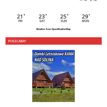
21
23
25
29
°
°
°
°
FRI
SAT
SUN
MON
Weather from OpenWeatherMap
POLECAMY