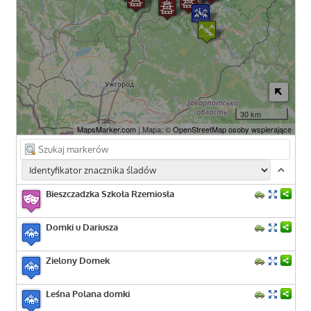
30 km
MapsMarker.com
| Mapa: ©
OpenStreetMap osoby wspierające
Bieszczadzka Szkoła Rzemiosła
Domki u Dariusza
Zielony Domek
Leśna Polana domki