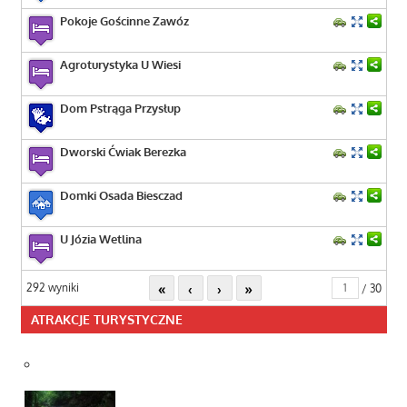
Pokoje Gościnne Zawóz
Agroturystyka U Wiesi
Dom Pstrąga Przysłup
Dworski Ćwiak Berezka
Domki Osada Biesczad
U Józia Wetlina
«
‹
›
»
292 wyniki
/ 30
ATRAKCJE TURYSTYCZNE