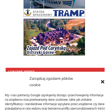
LOSOWE WPISY
Zarządzaj zgodami plików
Warsztat „Poezji Czynnej” im. Edwarda
cookie
Stachury
My i nasi partnerzy Google uzyskujemy dostęp i przechowujemy informacje
Warsztat „Poezji Czynnej” im. Edwarda
na urządzeniu oraz przetwarzamy dane osobowe, takie jak unikalne
Stachury to projekt artystyczny przeznaczony
identyfikatory i standardowe informacje wysyłane przez urządzenie czy dane
przeglądania w celu wyboru oraz tworzenia profilu spersonalizowanych treści
14 listopada, 2012