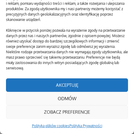
i reklam, pomiaru wydajności treści i reklam, a także rozwijania i ulepszania
produktów. Za zgodą użytkownika my i nasi partnerzy możemy korzystać z
precyzyjnych danych geolokalizacyjnych oraz identyfikację poprzez
skanowanie urządzeń.
Kliknięcie w przycisk poniżej pozwala na wyrażenie zgody na przetwarzanie
danych przez nas i naszych partnerów, zgodnie z opisem powyżej. Możesz
również uzyskać dostęp do bardziej szczegółowych informacji i zmienić
swoje preferencje zanim wyrazisz zgodę lub odmówisz jej wyrażenia.
Niektóre rodzaje przetwarzania danych nie wymagają zgody użytkownika, ale
masz prawo sprzeciwić się takiemu przetwarzaniu. Preferencje nie będą
miały zastosowania do innych witryn posiadających zgodę globalną lub
serwisową.
AKCEPTUJĘ
ODMÓW
ZOBACZ PREFERENCJE
Polityka plików cookies
Polityka Prywatności