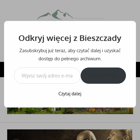
Przejdź
do
Bieszcz
treści
Odkryj więcej z Bieszczady
Bieszczady
–
Zasubskrybuj już teraz, aby czytać dalej i uzyskać
noclegi,
dostęp do pełnego archiwum.
hotele
Wpisz swój adres e-mail…
NAVIGATION
i
SUBSKRYBUJ
inne
noclegi
Czytaj dalej
w
Bieszczadach