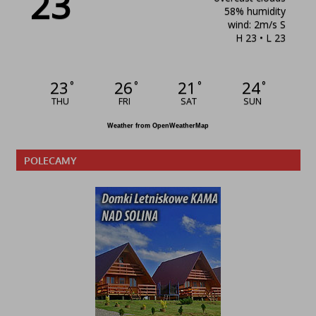
23
58% humidity
wind: 2m/s S
H 23 • L 23
23
26
21
24
°
°
°
°
THU
FRI
SAT
SUN
Weather from OpenWeatherMap
POLECAMY