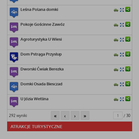
Leśna Polana domki
Pokoje Gościnne Zawóz
Agroturystyka U Wiesi
Dom Pstrąga Przysłup
Dworski Ćwiak Berezka
Domki Osada Biesczad
U Józia Wetlina
«
‹
›
»
292 wyniki
/ 30
ATRAKCJE TURYSTYCZNE