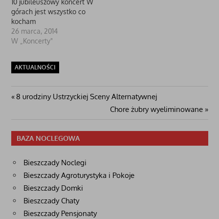
10 jubileuszowy koncert W
górach jest wszystko co
kocham
26 marca, 2014
W „Koncerty"
AKTUALNOŚCI
Nawigacja
Poprzedni
8 urodziny Ustrzyckiej Sceny Alternatywnej
post:
Następny
Chore żubry wyeliminowane
wpisu
wpis
BAZA NOCLEGOWA
Bieszczady Noclegi
Bieszczady Agroturystyka i Pokoje
Bieszczady Domki
Bieszczady Chaty
Bieszczady Pensjonaty