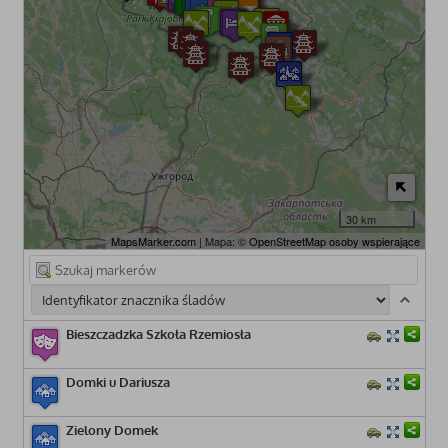
30 km
MapsMarker.com
| Mapa: ©
OpenStreetMap osoby wspierające
Bieszczadzka Szkoła Rzemiosła
Domki u Dariusza
Zielony Domek