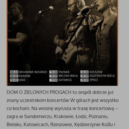
DOM O ZIELONYCH PROGACH to zespół dobrze już
znany uczestnikom koncertów W górach jest wszystko
co kocham. Na wiosnę wyrusza w trasę koncertową –
zagra w Sandomierzu, Krakowie, Łodzi, Poznaniu,
Bielsku, Katowicach, Rzeszowie, Kędzierzynie Koźlu i