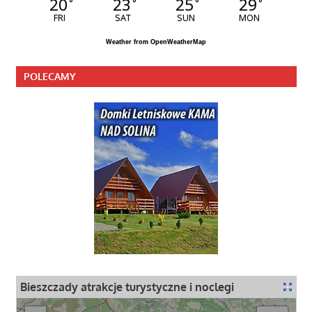
20
23
25
29
°
°
°
°
FRI
SAT
SUN
MON
Weather from OpenWeatherMap
POLECAMY
Bieszczady atrakcje turystyczne i noclegi