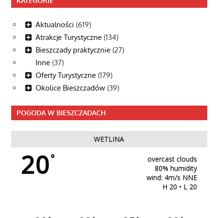
KATEGORIE
Aktualności
(619)
Atrakcje Turystyczne
(134)
Bieszczady praktycznie
(27)
Inne
(37)
Oferty Turystyczne
(179)
Okolice Bieszczadów
(39)
POGODA W BIESZCZADACH
WETLINA
20
°
overcast clouds
80% humidity
wind: 4m/s NNE
H 20 • L 20