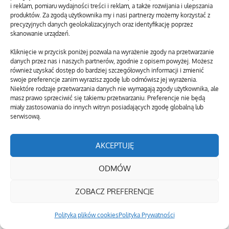
i reklam, pomiaru wydajności treści i reklam, a także rozwijania i ulepszania
produktów. Za zgodą użytkownika my i nasi partnerzy możemy korzystać z
precyzyjnych danych geolokalizacyjnych oraz identyfikację poprzez
skanowanie urządzeń.
Kliknięcie w przycisk poniżej pozwala na wyrażenie zgody na przetwarzanie
danych przez nas i naszych partnerów, zgodnie z opisem powyżej. Możesz
również uzyskać dostęp do bardziej szczegółowych informacji i zmienić
LOSOWE WPISY
swoje preferencje zanim wyrazisz zgodę lub odmówisz jej wyrażenia.
Niektóre rodzaje przetwarzania danych nie wymagają zgody użytkownika, ale
masz prawo sprzeciwić się takiemu przetwarzaniu. Preferencje nie będą
W Mucznem odbył się Bieszczadzki Bieg
miały zastosowania do innych witryn posiadających zgodę globalną lub
Narciarski Tropem żubra
serwisową.
W ramach Karpackiego Roku Żubra, 16
lutego w Mucznem, 101
AKCEPTUJĘ
Podziel się:
ODMÓW
Facebook
19 lutego, 2013
ZOBACZ PREFERENCJE
Cisna: Wystawa poplenerowa –
Polityka plików cookies
Polityka Prywatności
Wychodzimy z zimy