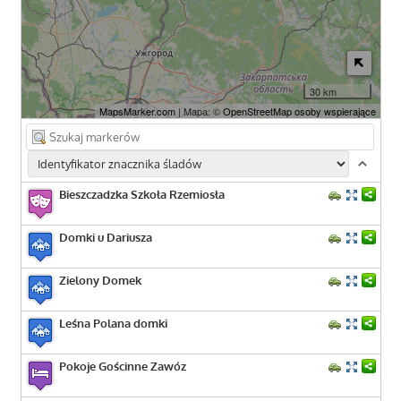
30 km
MapsMarker.com
| Mapa: ©
OpenStreetMap osoby wspierające
Bieszczadzka Szkoła Rzemiosła
Domki u Dariusza
Zielony Domek
Leśna Polana domki
Pokoje Gościnne Zawóz