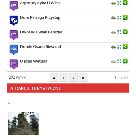
Agroturystyka U Wiesi
Dom Pstrąga Przysłup
Dworski Ćwiak Berezka
Domki Osada Biesczad
U Józia Wetlina
«
‹
›
»
292 wyniki
/ 30
ATRAKCJE TURYSTYCZNE