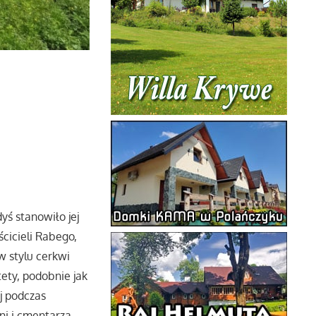
yś stanowiło jej
cicieli Rabego,
w stylu cerkwi
ety, podobnie jak
j podczas
i i cmentarza