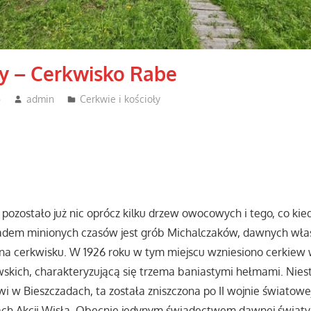
y – Cerkwisko Rabe
5
admin
Cerkwie i kościoły
 pozostało już nic oprócz kilku drzew owocowych i tego, co kied
ladem minionych czasów jest grób Michalczaków, dawnych właś
ę na cerkwisku. W 1926 roku w tym miejscu wzniesiono cerkiew 
kich, charakteryzującą się trzema baniastymi hełmami. Niest
wi w Bieszczadach, ta została zniszczona po II wojnie światowe
ch Akcji Wisła. Obecnie jedynym świadectwem dawnej świątyn