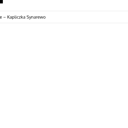
a
e – Kapliczka Synarewo