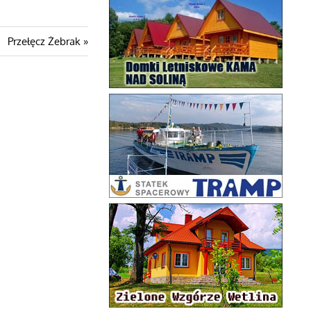
Następny
Przełęcz Żebrak
wpis