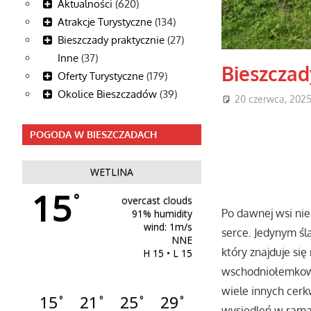
Aktualności
(620)
Atrakcje Turystyczne
(134)
Bieszczady praktycznie
(27)
Inne
(37)
Bieszczad
Oferty Turystyczne
(179)
Okolice Bieszczadów
(39)
20 czerwca, 202
POGODA W BIESZCZADACH
WETLINA
15
°
overcast clouds
Po dawnej wsi nie
91% humidity
wind: 1m/s
serce. Jedynym ś
NNE
który znajduje si
H 15 • L 15
wschodniołemkows
wiele innych cerk
15
21
25
29
°
°
°
°
wysiedleń w rama