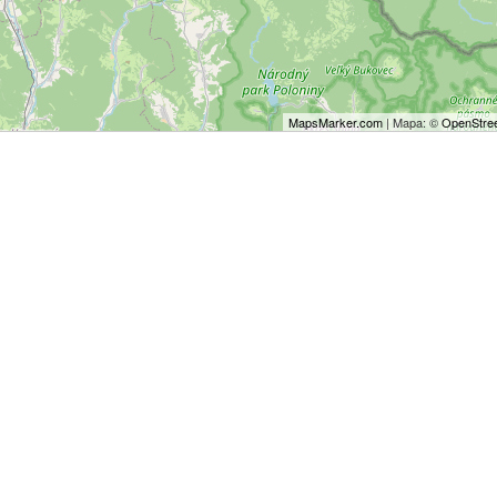
MapsMarker.com
| Mapa: ©
OpenStree