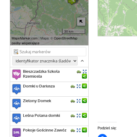
30 km
MapsMarker.com
| Mapa: ©
OpenStreetMap
osoby wspierające
Bieszczadzka Szkoła
Rzemiosła
Domki u Dariusza
Zielony Domek
Leśna Polana domki
Podziel się:
Pokoje Gościnne Zawóz