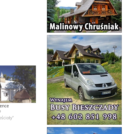
ience
9
ścioły"