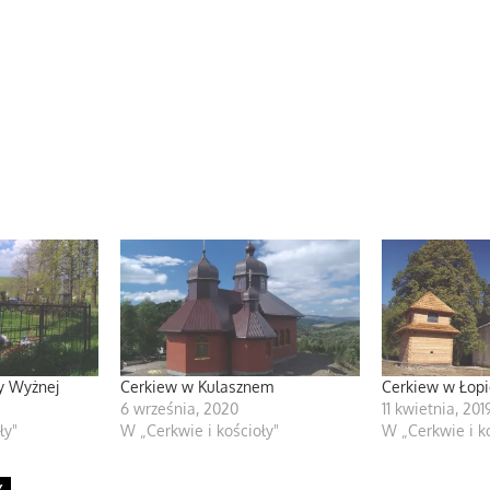
y Wyżnej
Cerkiew w Kulasznem
Cerkiew w Łop
6 września, 2020
11 kwietnia, 201
ły"
W „Cerkwie i kościoły"
W „Cerkwie i ko
Y