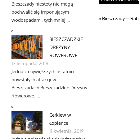
Bieszczady niestety nie mogą
pochwalić się imponującym
Nawigacj
Poprzedni
Bieszczady – Rab
wodospadami, tych mniej …
post:
wpisu
BIESZCZADZKIE
DREZYNY
ROWEROWE
13 listopada, 2018
Jedna z największych ostatnio
powstałych atrakcji w
Bieszczadach Bieszczadzkie Drezyny
Rowerowe. …
Cerkiew w
Łopience
11 kwietnia, 2019