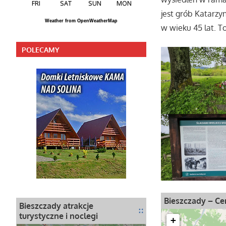
FRI
SAT
SUN
MON
jest grób Katarzy
Weather from OpenWeatherMap
w wieku 45 lat. To
POLECAMY
Bieszczady – C
Bieszczady atrakcje
turystyczne i noclegi
+