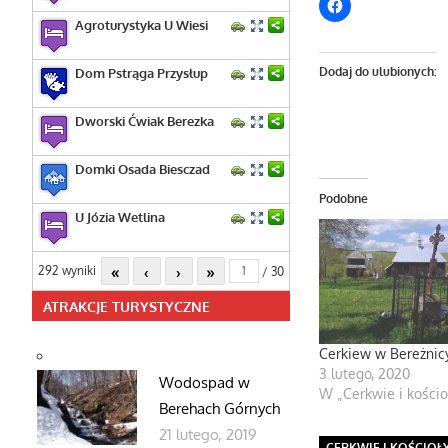
Agroturystyka U Wiesi
Dodaj do ulubionych:
Dom Pstrąga Przysłup
Dworski Ćwiak Berezka
Domki Osada Biesczad
Podobne
U Józia Wetlina
«
‹
›
»
292 wyniki
/ 30
ATRAKCJE TURYSTYCZNE
Cerkiew w Bereżnic
3 lutego, 2020
Wodospad w
W „Cerkwie i kościo
Berehach Górnych
21 lutego, 2019
CERKWIE I KOŚCIOŁ