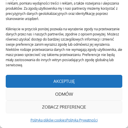
i reklam, pomiaru wydajności treści i reklam, a także rozwijania i ulepszania
produktów. Za zgodą użytkownika my i nasi partnerzy możemy korzystać z
precyzyjnych danych geolokalizacyjnych oraz identyfikację poprzez
skanowanie urządzeń.
Kliknięcie w przycisk poniżej pozwala na wyrażenie zgody na przetwarzanie
danych przez nas i naszych partnerów, zgodnie z opisem powyżej. Możesz
również uzyskać dostęp do bardziej szczegółowych informacji i zmienić
swoje preferencje zanim wyrazisz zgodę lub odmówisz jej wyrażenia.
Niektóre rodzaje przetwarzania danych nie wymagają zgody użytkownika, ale
masz prawo sprzeciwić się takiemu przetwarzaniu. Preferencje nie będą
miały zastosowania do innych witryn posiadających zgodę globalną lub
serwisową.
AKCEPTUJĘ
ODMÓW
ZOBACZ PREFERENCJE
Polityka plików cookies
Polityka Prywatności