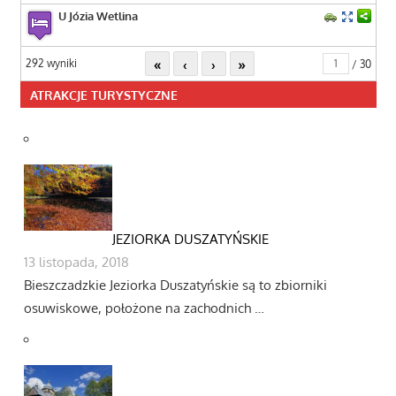
U Józia Wetlina
«
‹
›
»
292 wyniki
/ 30
ATRAKCJE TURYSTYCZNE
JEZIORKA DUSZATYŃSKIE
13 listopada, 2018
Bieszczadzkie Jeziorka Duszatyńskie są to zbiorniki
osuwiskowe, położone na zachodnich …