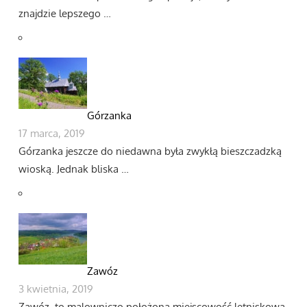
znajdzie lepszego …
Górzanka
17 marca, 2019
Górzanka jeszcze do niedawna była zwykłą bieszczadzką
wioską. Jednak bliska …
Zawóz
3 kwietnia, 2019
Zawóz, to malowniczo położona miejscowość letniskowa