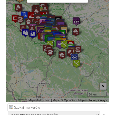
30 km
MapsMarker.com
| Mapa: ©
OpenStreetMap osoby wspierające