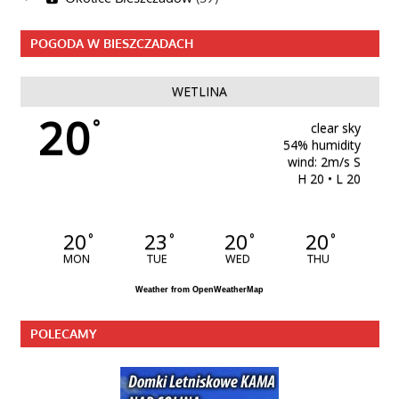
POGODA W BIESZCZADACH
WETLINA
20
°
clear sky
54% humidity
wind: 2m/s S
H 20 • L 20
20
23
20
20
°
°
°
°
MON
TUE
WED
THU
Weather from OpenWeatherMap
POLECAMY