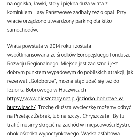
na ogniska, ławki, stoły i piękna duża wiata z
kominkiem. Lasy Państwowe zadbały też o opał. Przy
wiacie urządzono utwardzony parking dla kilku
samochodów.
Wiata powstała w 2014 roku i została
współfinansowana ze środków Europejskiego Funduszu
Rozwoju Regionalnego. Miejsce jest zaciszne i jest
dobrym punktem wypadowym do pobliskich atrakcji, jak
rezerwat „Gołoborze”, można stąd udać się też do
Jeziorka Bobrowego w Huczwicach –
https://www.bieszczady.net.pl/jeziorko-bobrowe-w-
huczwicach/
. Trochę dłuższa wycieczkę możemy odbyć
na Przełącz Żebrak, lub na szczyt Chryszczatej. By tu
trafić musimy skręcić na zachód w miejscowości Bystre
obok ośrodka wypoczynkowego. Wąska asfaltowa