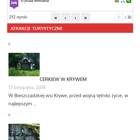
U Józia Wetlina
«
‹
›
»
292 wyniki
/ 30
ATRAKCJE TURYSTYCZNE
CERKIEW W KRYWEM
13 listopada, 2018
W Bieszczadzkiej wsi Krywe, przed wojną tętniło życie, w
najlepszym …