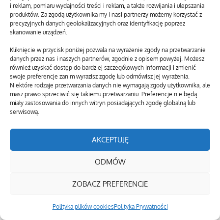
i reklam, pomiaru wydajności treści i reklam, a także rozwijania i ulepszania
produktów. Za zgodą użytkownika my i nasi partnerzy możemy korzystać z
precyzyjnych danych geolokalizacyjnych oraz identyfikację poprzez
skanowanie urządzeń.
Kliknięcie w przycisk poniżej pozwala na wyrażenie zgody na przetwarzanie
danych przez nas i naszych partnerów, zgodnie z opisem powyżej. Możesz
również uzyskać dostęp do bardziej szczegółowych informacji i zmienić
swoje preferencje zanim wyrazisz zgodę lub odmówisz jej wyrażenia.
Niektóre rodzaje przetwarzania danych nie wymagają zgody użytkownika, ale
masz prawo sprzeciwić się takiemu przetwarzaniu. Preferencje nie będą
miały zastosowania do innych witryn posiadających zgodę globalną lub
serwisową.
AKCEPTUJĘ
ODMÓW
ZOBACZ PREFERENCJE
Polityka plików cookies
Polityka Prywatności