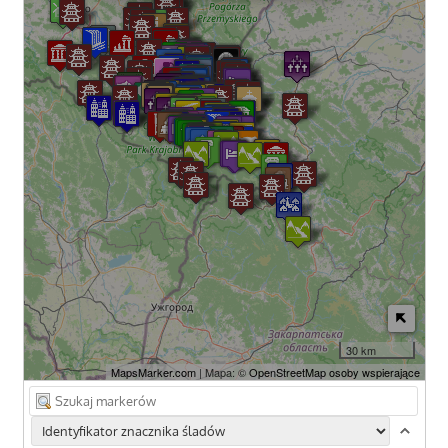
30 km
MapsMarker.com
| Mapa: ©
OpenStreetMap osoby wspierające