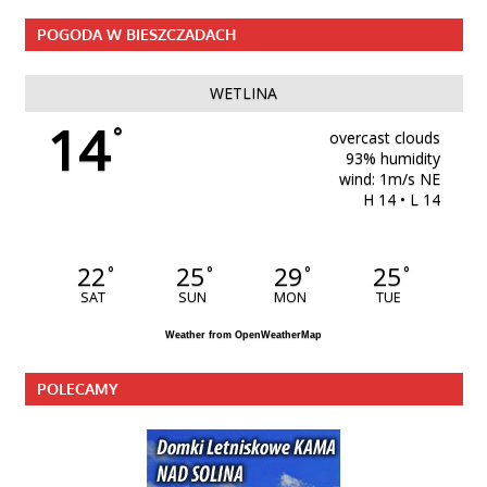
POGODA W BIESZCZADACH
WETLINA
14
°
overcast clouds
93% humidity
wind: 1m/s NE
H 14 • L 14
22
25
29
25
°
°
°
°
SAT
SUN
MON
TUE
Weather from OpenWeatherMap
POLECAMY