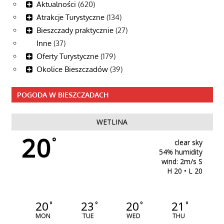
Aktualności
(620)
Atrakcje Turystyczne
(134)
Bieszczady praktycznie
(27)
Inne
(37)
Oferty Turystyczne
(179)
Okolice Bieszczadów
(39)
POGODA W BIESZCZADACH
WETLINA
20
°
clear sky
54% humidity
wind: 2m/s S
H 20 • L 20
20
23
20
21
°
°
°
°
MON
TUE
WED
THU