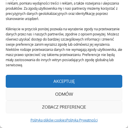
i reklam, pomiaru wydajności treści i reklam, a także rozwijania i ulepszania
produktów. Za zgodą użytkownika my i nasi partnerzy możemy korzystać z
precyzyjnych danych geolokalizacyjnych oraz identyfikację poprzez
skanowanie urządzeń.
Kliknięcie w przycisk poniżej pozwala na wyrażenie zgody na przetwarzanie
danych przez nas i naszych partnerów, zgodnie z opisem powyżej. Możesz
również uzyskać dostęp do bardziej szczegółowych informacji i zmienić
swoje preferencje zanim wyrazisz zgodę lub odmówisz jej wyrażenia.
Niektóre rodzaje przetwarzania danych nie wymagają zgody użytkownika, ale
masz prawo sprzeciwić się takiemu przetwarzaniu. Preferencje nie będą
miały zastosowania do innych witryn posiadających zgodę globalną lub
serwisową.
AKCEPTUJĘ
ODMÓW
ZOBACZ PREFERENCJE
Polityka plików cookies
Polityka Prywatności