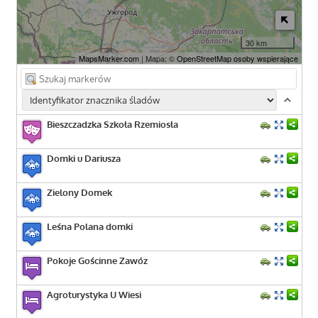
30 km
MapsMarker.com
| Mapa: ©
OpenStreetMap osoby wspierające
Bieszczadzka Szkoła Rzemiosła
Domki u Dariusza
Zielony Domek
Leśna Polana domki
Pokoje Gościnne Zawóz
Agroturystyka U Wiesi