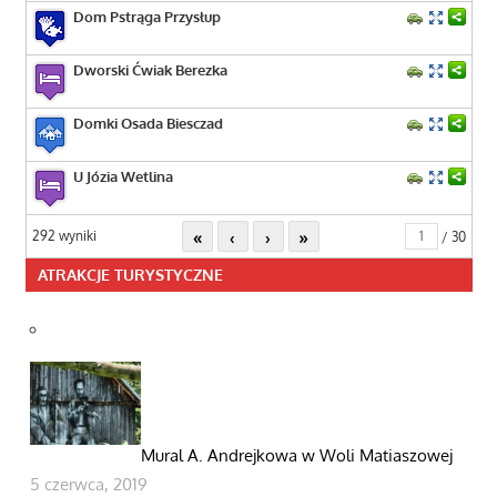
Dom Pstrąga Przysłup
Dworski Ćwiak Berezka
Domki Osada Biesczad
U Józia Wetlina
«
‹
›
»
292 wyniki
/ 30
ATRAKCJE TURYSTYCZNE
Mural A. Andrejkowa w Woli Matiaszowej
5 czerwca, 2019