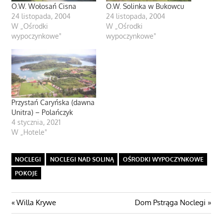
O.W. Wołosań Cisna
O.W. Solinka w Bukowcu
24 listopada, 2004
24 listopada, 2004
W „Ośrodki
W „Ośrodki
wypoczynkowe"
wypoczynkowe"
Przystań Caryńska (dawna
Unitra) – Polańczyk
4 stycznia, 2021
W „Hotele"
NOCLEGI
NOCLEGI NAD SOLINĄ
OŚRODKI WYPOCZYNKOWE
POKOJE
Nawigacja
Poprzedni
Następny
Willa Krywe
Dom Pstrąga Noclegi
post:
wpis