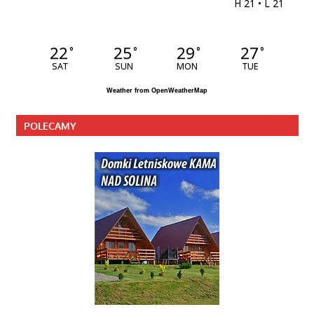
H 21 • L 21
22
25
29
27
°
°
°
°
SAT
SUN
MON
TUE
Weather from OpenWeatherMap
POLECAMY