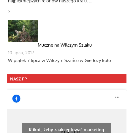
najpiękniejszych rejonów naszego kraju, …
Muczne na Wilczym Szlaku
10 lipca, 2017
W piątek 7 lipca w Wilczym Szańcu w Gierłoży koło …
NASZ FP
Kliknij, żeby zaakceptować marketing
Nasz FP