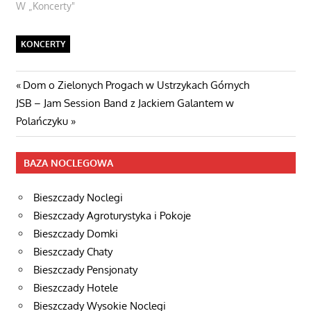
W „Koncerty"
KONCERTY
Nawigacja
Poprzedni
Dom o Zielonych Progach w Ustrzykach Górnych
Następny
post:
JSB – Jam Session Band z Jackiem Galantem w
wpisu
wpis
Polańczyku
BAZA NOCLEGOWA
Bieszczady Noclegi
Bieszczady Agroturystyka i Pokoje
Bieszczady Domki
Bieszczady Chaty
Bieszczady Pensjonaty
Bieszczady Hotele
Bieszczady Wysokie Noclegi