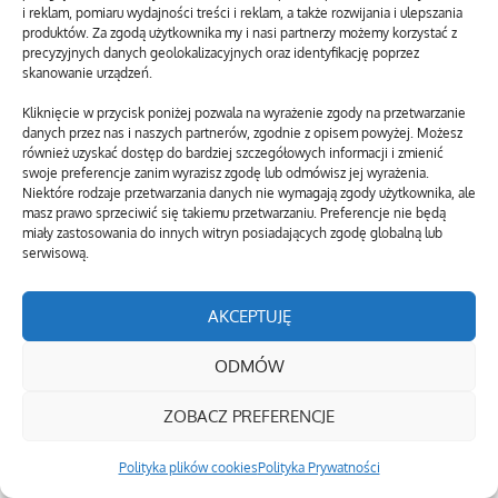
i reklam, pomiaru wydajności treści i reklam, a także rozwijania i ulepszania
produktów. Za zgodą użytkownika my i nasi partnerzy możemy korzystać z
precyzyjnych danych geolokalizacyjnych oraz identyfikację poprzez
skanowanie urządzeń.
Kliknięcie w przycisk poniżej pozwala na wyrażenie zgody na przetwarzanie
danych przez nas i naszych partnerów, zgodnie z opisem powyżej. Możesz
również uzyskać dostęp do bardziej szczegółowych informacji i zmienić
swoje preferencje zanim wyrazisz zgodę lub odmówisz jej wyrażenia.
Niektóre rodzaje przetwarzania danych nie wymagają zgody użytkownika, ale
masz prawo sprzeciwić się takiemu przetwarzaniu. Preferencje nie będą
miały zastosowania do innych witryn posiadających zgodę globalną lub
serwisową.
AKCEPTUJĘ
ODMÓW
ZOBACZ PREFERENCJE
Polityka plików cookies
Polityka Prywatności