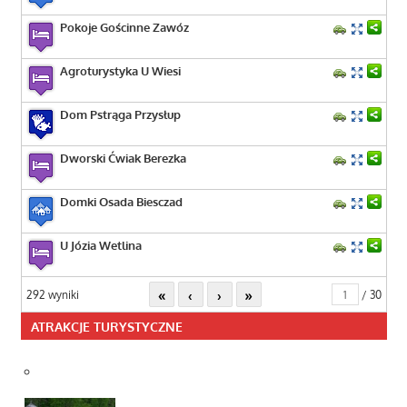
Pokoje Gościnne Zawóz
Agroturystyka U Wiesi
Dom Pstrąga Przysłup
Dworski Ćwiak Berezka
Domki Osada Biesczad
U Józia Wetlina
«
‹
›
»
292 wyniki
/ 30
ATRAKCJE TURYSTYCZNE