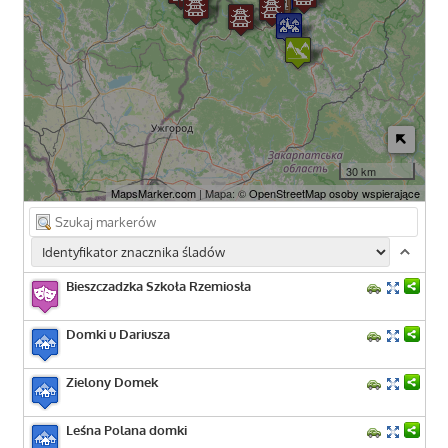
30 km
MapsMarker.com
| Mapa: ©
OpenStreetMap osoby wspierające
Bieszczadzka Szkoła Rzemiosła
Domki u Dariusza
Zielony Domek
Leśna Polana domki