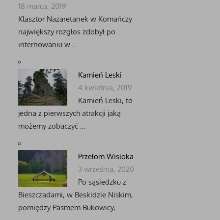
18 marca, 2019
Klasztor Nazaretanek w Komańczy
największy rozgłos zdobył po
internowaniu w …
Kamień Leski
4 kwietnia, 2019
Kamień Leski, to
jedna z pierwszych atrakcji jaką
możemy zobaczyć …
Przełom Wisłoka
3 września, 2020
Po sąsiedzku z
Bieszczadami, w Beskidzie Niskim,
pomiędzy Pasmem Bukowicy, …