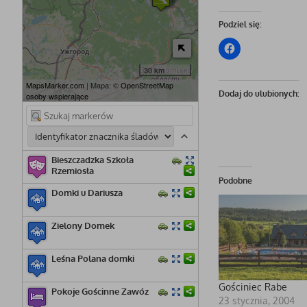
Podziel się:
30 km
MapsMarker.com
| Mapa: ©
OpenStreetMap
Dodaj do ulubionych:
osoby wspierające
Bieszczadzka Szkoła
Rzemiosła
Podobne
Domki u Dariusza
Zielony Domek
Leśna Polana domki
Gościniec Rabe
Pokoje Gościnne Zawóz
23 stycznia, 2004