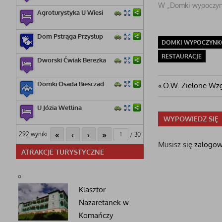
W „Domki wypoczy
Agroturystyka U Wiesi
Dom Pstrąga Przysłup
DOMKI WYPOCZYN
RESTAURACJE
Dworski Ćwiak Berezka
Nawigacj
Domki Osada Biesczad
Poprzedni
O.W. Zielone Wz
post:
wpisu
U Józia Wetlina
WYPOWIEDZ SIĘ
«
‹
›
»
292 wyniki
/ 30
Musisz się
zalogo
ATRAKCJE TURYSTYCZNE
Klasztor
Nazaretanek w
Komańczy