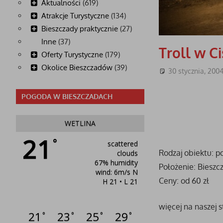
Aktualności
(619)
Atrakcje Turystyczne
(134)
Bieszczady praktycznie
(27)
Inne
(37)
Troll w Ci
Oferty Turystyczne
(179)
Okolice Bieszczadów
(39)
30 stycznia, 200
POGODA W BIESZCZADACH
WETLINA
21
°
scattered
Rodzaj obiektu: p
clouds
67% humidity
Położenie: Bieszc
wind: 6m/s N
Ceny: od 60 zł
H 21 • L 21
więcej na naszej s
21
23
25
29
°
°
°
°