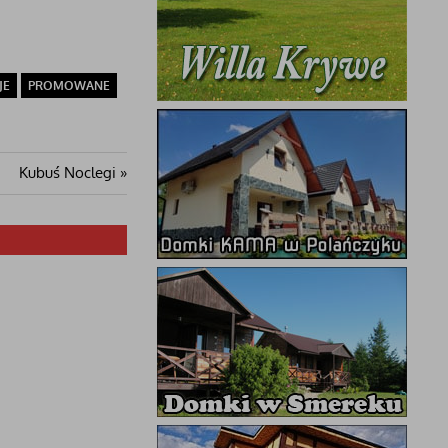
JE
PROMOWANE
Następny
Kubuś Noclegi
wpis