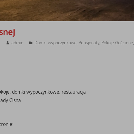
snej
4
admin
Domki wypoczynkowe
,
Pensjonaty
,
Pokoje Gościnne
okoje, domki wypoczynkowe, restauracja
zady Cisna
tronie: