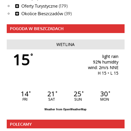
Oferty Turystyczne
(179)
Okolice Bieszczadów
(39)
POGODA W BIESZCZADACH
WETLINA
15
°
light rain
92% humidity
wind: 2m/s NNE
H 15 • L 15
14
21
25
30
°
°
°
°
FRI
SAT
SUN
MON
Weather from OpenWeatherMap
POLECAMY