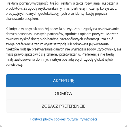
i reklam, pomiaru wydajności treści i reklam, a także rozwijania i ulepszania
produktów. Za zgodą użytkownika my i nasi partnerzy możemy korzystać z
precyzyjnych danych geolokalizacyjnych oraz identyfikację poprzez
skanowanie urządzeń.
Kliknięcie w przycisk poniżej pozwala na wyrażenie zgody na przetwarzanie
danych przez nas i naszych partnerów, zgodnie z opisem powyżej. Możesz
również uzyskać dostęp do bardziej szczegółowych informacji i zmienić
swoje preferencje zanim wyrazisz zgodę lub odmówisz jej wyrażenia.
Niektóre rodzaje przetwarzania danych nie wymagają zgody użytkownika, ale
masz prawo sprzeciwić się takiemu przetwarzaniu. Preferencje nie będą
miały zastosowania do innych witryn posiadających zgodę globalną lub
serwisową.
AKCEPTUJĘ
ODMÓW
ZOBACZ PREFERENCJE
Polityka plików cookies
Polityka Prywatności