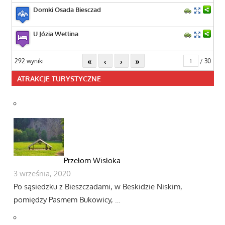
Domki Osada Biesczad
U Józia Wetlina
«
‹
›
»
292 wyniki
/ 30
ATRAKCJE TURYSTYCZNE
Przełom Wisłoka
3 września, 2020
Po sąsiedzku z Bieszczadami, w Beskidzie Niskim,
pomiędzy Pasmem Bukowicy, …