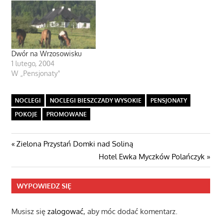
Dwór na Wrzosowisku
1 lutego, 2004
W „Pensjonaty"
NOCLEGI
NOCLEGI BIESZCZADY WYSOKIE
PENSJONATY
POKOJE
PROMOWANE
Nawigacja
Poprzedni
Zielona Przystań Domki nad Soliną
post:
Następny
Hotel Ewka Myczków Polańczyk
wpisu
wpis
WYPOWIEDZ SIĘ
Musisz się
zalogować
, aby móc dodać komentarz.