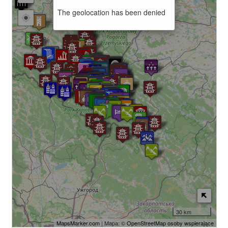
The geolocation has been denied
30 km
MapsMarker.com
| Mapa: ©
OpenStreetMap osoby wspierające