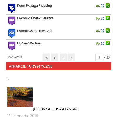
Dom Pstrąga Przysłup
Dworski Ćwiak Berezka
Domki Osada Biesczad
U Józia Wetlina
«
‹
›
»
292 wyniki
/ 30
ATRAKCJE TURYSTYCZNE
JEZIORKA DUSZATYŃSKIE
13 listopada, 2018