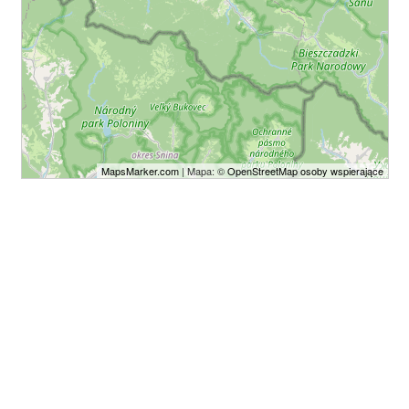
MapsMarker.com
| Mapa: ©
OpenStreetMap osoby wspierające