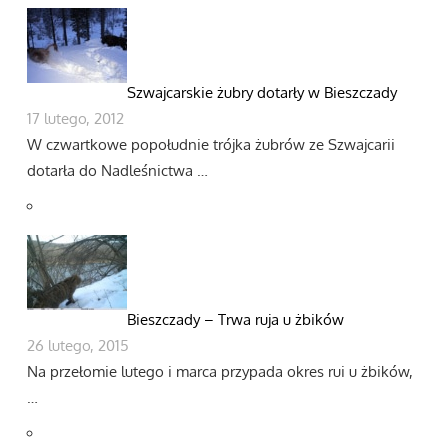
Szwajcarskie żubry dotarły w Bieszczady
17 lutego, 2012
W czwartkowe popołudnie trójka żubrów ze Szwajcarii
dotarła do Nadleśnictwa …
Bieszczady – Trwa ruja u żbików
26 lutego, 2015
Na przełomie lutego i marca przypada okres rui u żbików,
…