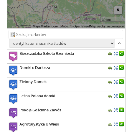
30 km
MapsMarker.com
| Mapa: ©
OpenStreetMap osoby wspierające
Bieszczadzka Szkoła Rzemiosła
Domki u Dariusza
Zielony Domek
Leśna Polana domki
Pokoje Gościnne Zawóz
Agroturystyka U Wiesi