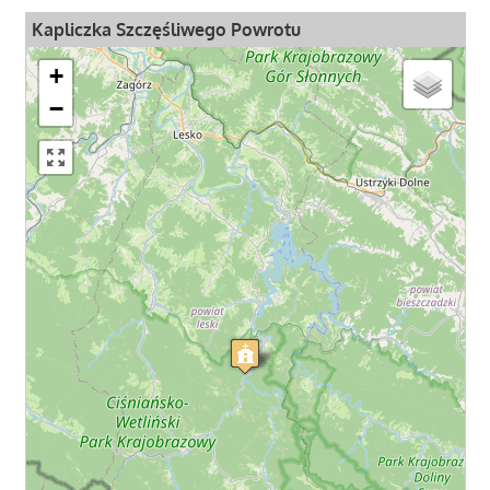
Kapliczka Szczęśliwego Powrotu
+
−