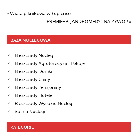
Nawigacja
Poprzedni
Wiata piknikowa w Łopience
post:
Następny
PREMIERA „ANDROMEDY” NA ŻYWO!!
wpisu
wpis
BAZA NOCLEGOWA
Bieszczady Noclegi
Bieszczady Agroturystyka i Pokoje
Bieszczady Domki
Bieszczady Chaty
Bieszczady Pensjonaty
Bieszczady Hotele
Bieszczady Wysokie Noclegi
Solina Noclegi
KATEGORIE