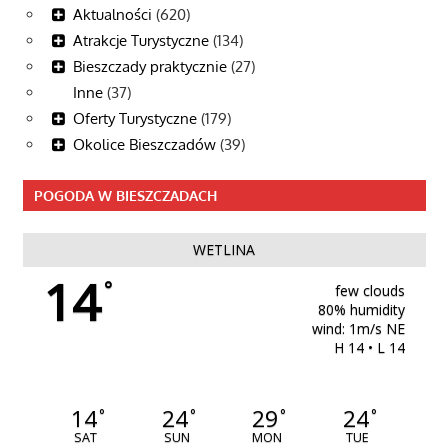
Aktualności
(620)
Atrakcje Turystyczne
(134)
Bieszczady praktycznie
(27)
Inne
(37)
Oferty Turystyczne
(179)
Okolice Bieszczadów
(39)
POGODA W BIESZCZADACH
WETLINA
14
°
few clouds
80% humidity
wind: 1m/s NE
H 14 • L 14
14
24
29
24
°
°
°
°
SAT
SUN
MON
TUE