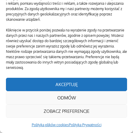
i reklam, pomiaru wydajności treści i reklam, a także rozwijania i ulepszania
produktów. Za zgodą użytkownika my i nasi partnerzy możemy korzystać z
precyzyjnych danych geolokalizacyjnych oraz identyfikację poprzez
skanowanie urządzeń.
Kliknięcie w przycisk poniżej pozwala na wyrażenie zgody na przetwarzanie
danych przez nas i naszych partnerów, zgodnie z opisem powyżej. Możesz
również uzyskać dostęp do bardziej szczegółowych informacji i zmienić
swoje preferencje zanim wyrazisz zgodę lub odmówisz jej wyrażenia.
Niektóre rodzaje przetwarzania danych nie wymagają zgody użytkownika, ale
masz prawo sprzeciwić się takiemu przetwarzaniu. Preferencje nie będą
miały zastosowania do innych witryn posiadających zgodę globalną lub
serwisową.
AKCEPTUJĘ
ODMÓW
ZOBACZ PREFERENCJE
Polityka plików cookies
Polityka Prywatności