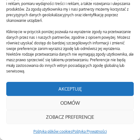
i reklam, pomiaru wydajności treści i reklam, a także rozwijania i ulepszania
produktów. Za zgodą użytkownika my i nasi partnerzy możemy korzystać z
precyzyjnych danych geolokalizacyjnych oraz identyfikację poprzez
skanowanie urządzeń.
Kliknięcie w przycisk poniżej pozwala na wyrażenie zgody na przetwarzanie
danych przez nas i naszych partnerów, zgodnie z opisem powyżej. Możesz
również uzyskać dostęp do bardziej szczegółowych informacji i zmienić
swoje preferencje zanim wyrazisz zgodę lub odmówisz jej wyrażenia.
Niektóre rodzaje przetwarzania danych nie wymagają zgody użytkownika, ale
masz prawo sprzeciwić się takiemu przetwarzaniu. Preferencje nie będą
miały zastosowania do innych witryn posiadających zgodę globalną lub
serwisową.
AKCEPTUJĘ
ODMÓW
ZOBACZ PREFERENCJE
Polityka plików cookies
Polityka Prywatności