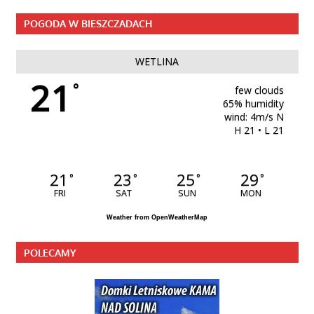
POGODA W BIESZCZADACH
WETLINA
21
°
few clouds
65% humidity
wind: 4m/s N
H 21 • L 21
21
23
25
29
°
°
°
°
FRI
SAT
SUN
MON
Weather from OpenWeatherMap
POLECAMY