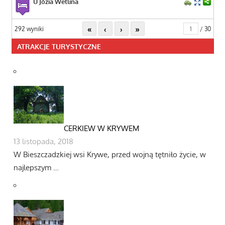
U Józia Wetlina
«
‹
›
»
292 wyniki
/ 30
ATRAKCJE TURYSTYCZNE
CERKIEW W KRYWEM
13 listopada, 2018
W Bieszczadzkiej wsi Krywe, przed wojną tętniło życie, w
najlepszym …