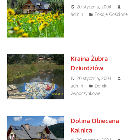
20 stycznia, 2004
admin
Pokoje Gościnne
Kraina Żubra
Dziurdziów
20 stycznia, 2004
admin
Domki
wypoczynkowe
Dolina Obiecana
Kalnica