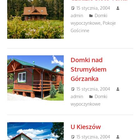
15 stycznia, 2004
admin
Domki
wypoczynkowe
,
Pokoje
Gościnne
Domki nad
Strumykiem
Górzanka
15 stycznia, 2004
admin
Domki
wypoczynkowe
U Kieszów
15 stycznia, 2004