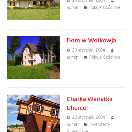
20 stycznia, 2004
admin
Pokoje Gościnne
Dom w Wołkowja
20 stycznia, 2004
admin
Pokoje Gościnne
Chatka Wariatka
Uherce
20 stycznia, 2004
admin
Inne oferty
turystyczne