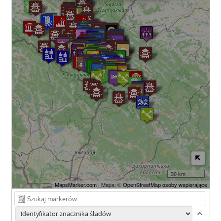
30 km
MapsMarker.com
| Mapa: ©
OpenStreetMap osoby wspierające