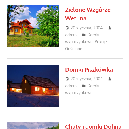
Zielone Wzgórze
Wetlina
20 stycznia, 2004
admin
Domki
wypoczynkowe
,
Pokoje
Gościnne
Domki Piszkówka
20 stycznia, 2004
admin
Domki
wypoczynkowe
Chaty i domki Dolina