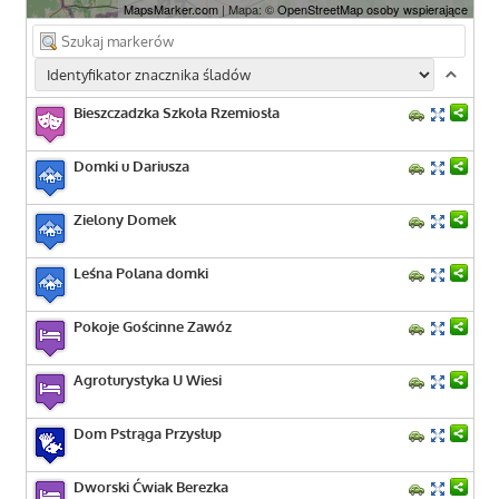
MapsMarker.com
| Mapa: ©
OpenStreetMap osoby wspierające
Bieszczadzka Szkoła Rzemiosła
Domki u Dariusza
Zielony Domek
Leśna Polana domki
Pokoje Gościnne Zawóz
Agroturystyka U Wiesi
Dom Pstrąga Przysłup
Dworski Ćwiak Berezka