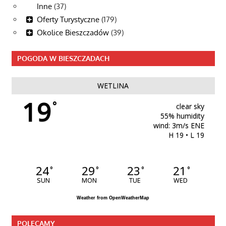
Inne
(37)
Oferty Turystyczne
(179)
Okolice Bieszczadów
(39)
POGODA W BIESZCZADACH
WETLINA
19
°
clear sky
55% humidity
wind: 3m/s ENE
H 19 • L 19
24
29
23
21
°
°
°
°
SUN
MON
TUE
WED
Weather from OpenWeatherMap
POLECAMY