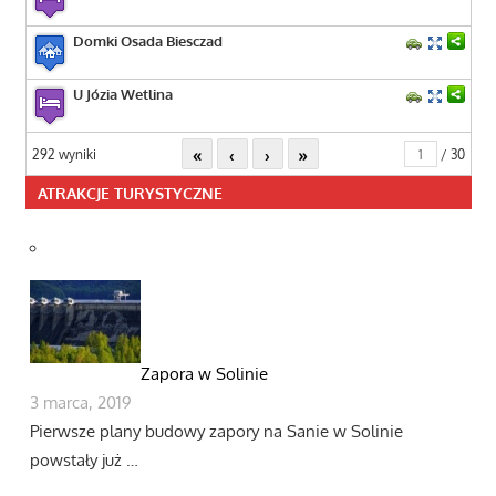
Domki Osada Biesczad
U Józia Wetlina
«
‹
›
»
292 wyniki
/ 30
ATRAKCJE TURYSTYCZNE
Zapora w Solinie
3 marca, 2019
Pierwsze plany budowy zapory na Sanie w Solinie
powstały już …