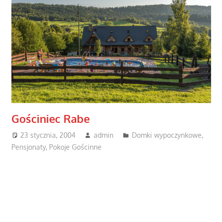
Gościniec Rabe
23 stycznia, 2004
admin
Domki wypoczynkowe
,
Pensjonaty
,
Pokoje Gościnne