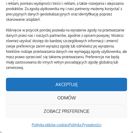
i reklam, pomiaru wydajności treści i reklam, a także rozwijania i ulepszania
produktów. Za zgodą użytkownika my i nasi partnerzy możemy korzystać z
precyzyjnych danych geolokalizacyjnych oraz identyfikację poprzez
skanowanie urządzeń.
Kliknięcie w przycisk poniżej pozwala na wyrażenie zgody na przetwarzanie
danych przez nas i naszych partnerów, zgodnie z opisem powyżej. Możesz
również uzyskać dostęp do bardziej szczegółowych informacji i zmienić
swoje preferencje zanim wyrazisz zgodę lub odmówisz jej wyrażenia.
Niektóre rodzaje przetwarzania danych nie wymagają zgody użytkownika, ale
masz prawo sprzeciwić się takiemu przetwarzaniu. Preferencje nie będą
miały zastosowania do innych witryn posiadających zgodę globalną lub
serwisową.
AKCEPTUJĘ
ODMÓW
ZOBACZ PREFERENCJE
Polityka plików cookies
Polityka Prywatności