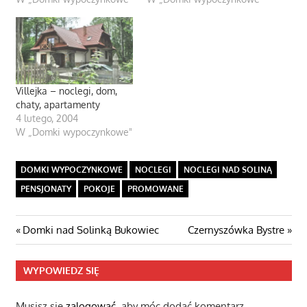
Villejka – noclegi, dom,
chaty, apartamenty
4 lutego, 2004
W „Domki wypoczynkowe"
DOMKI WYPOCZYNKOWE
NOCLEGI
NOCLEGI NAD SOLINĄ
PENSJONATY
POKOJE
PROMOWANE
Nawigacja
Poprzedni
Następny
Domki nad Solinką Bukowiec
Czernyszówka Bystre
post:
wpis
wpisu
WYPOWIEDZ SIĘ
Musisz się
zalogować
, aby móc dodać komentarz.