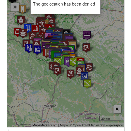
The geolocation has been denied
30 km
MapsMarker.com
| Mapa: ©
OpenStreetMap osoby wspierające