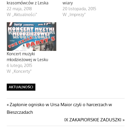
krasomówców z Leska
wiary
22 maja, 2018
20 listopada, 2015
W „Aktualności"
W „Imprezy"
Koncert muzyki
młodzieżowej w Lesku
6 lutego, 2015
W „Koncerty"
AKTUALNOŚCI
Nawigacja
Poprzedni
Zapłonie ognisko w Ursa Maior czyli o harcerzach w
post:
Bieszczadach
wpisu
Następny
IX ZAKAPIORSKIE ZADUSZKI
wpis