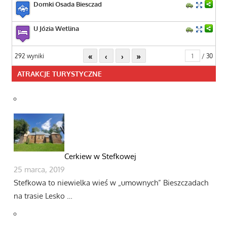
Domki Osada Biesczad
U Józia Wetlina
«
‹
›
»
292 wyniki
/ 30
ATRAKCJE TURYSTYCZNE
Cerkiew w Stefkowej
25 marca, 2019
Stefkowa to niewielka wieś w „umownych” Bieszczadach
na trasie Lesko …