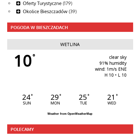
Oferty Turystyczne
(179)
Okolice Bieszczadów
(39)
POGODA W BIESZCZADACH
WETLINA
10
°
clear sky
91% humidity
wind: 1m/s ENE
H 10 • L 10
24
29
25
21
°
°
°
°
SUN
MON
TUE
WED
Weather from OpenWeatherMap
POLECAMY