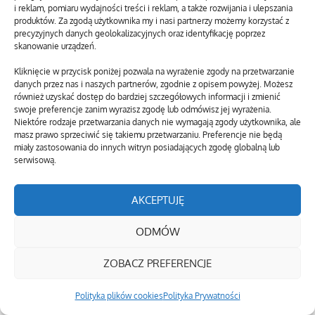
i reklam, pomiaru wydajności treści i reklam, a także rozwijania i ulepszania
produktów. Za zgodą użytkownika my i nasi partnerzy możemy korzystać z
precyzyjnych danych geolokalizacyjnych oraz identyfikację poprzez
skanowanie urządzeń.
Kliknięcie w przycisk poniżej pozwala na wyrażenie zgody na przetwarzanie
danych przez nas i naszych partnerów, zgodnie z opisem powyżej. Możesz
również uzyskać dostęp do bardziej szczegółowych informacji i zmienić
swoje preferencje zanim wyrazisz zgodę lub odmówisz jej wyrażenia.
Niektóre rodzaje przetwarzania danych nie wymagają zgody użytkownika, ale
masz prawo sprzeciwić się takiemu przetwarzaniu. Preferencje nie będą
miały zastosowania do innych witryn posiadających zgodę globalną lub
serwisową.
AKCEPTUJĘ
ODMÓW
ZOBACZ PREFERENCJE
Polityka plików cookies
Polityka Prywatności