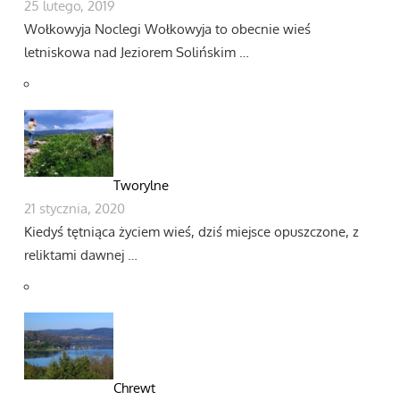
25 lutego, 2019
Wołkowyja Noclegi Wołkowyja to obecnie wieś
letniskowa nad Jeziorem Solińskim …
Tworylne
21 stycznia, 2020
Kiedyś tętniąca życiem wieś, dziś miejsce opuszczone, z
reliktami dawnej …
Chrewt