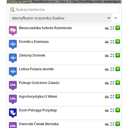
MapsMarker.com
| Mapa: ©
OpenStreetMap osoby wspierające
Bieszczadzka Szkoła Rzemiosła
Domki u Dariusza
Zielony Domek
Leśna Polana domki
Pokoje Gościnne Zawóz
Agroturystyka U Wiesi
Dom Pstrąga Przysłup
Dworski Ćwiak Berezka