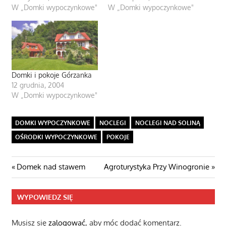
W „Domki wypoczynkowe"
W „Domki wypoczynkowe"
Domki i pokoje Górzanka
12 grudnia, 2004
W „Domki wypoczynkowe"
DOMKI WYPOCZYNKOWE
NOCLEGI
NOCLEGI NAD SOLINĄ
OŚRODKI WYPOCZYNKOWE
POKOJE
Nawigacja
Poprzedni
Następny
Domek nad stawem
Agroturystyka Przy Winogronie
post:
wpis
wpisu
WYPOWIEDZ SIĘ
Musisz się
zalogować
, aby móc dodać komentarz.