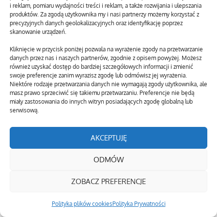
i reklam, pomiaru wydajności treści i reklam, a także rozwijania i ulepszania
produktów. Za zgodą użytkownika my i nasi partnerzy możemy korzystać z
precyzyjnych danych geolokalizacyjnych oraz identyfikację poprzez
skanowanie urządzeń.
Kliknięcie w przycisk poniżej pozwala na wyrażenie zgody na przetwarzanie
danych przez nas i naszych partnerów, zgodnie z opisem powyżej. Możesz
również uzyskać dostęp do bardziej szczegółowych informacji i zmienić
swoje preferencje zanim wyrazisz zgodę lub odmówisz jej wyrażenia.
Niektóre rodzaje przetwarzania danych nie wymagają zgody użytkownika, ale
masz prawo sprzeciwić się takiemu przetwarzaniu. Preferencje nie będą
miały zastosowania do innych witryn posiadających zgodę globalną lub
serwisową.
AKCEPTUJĘ
ODMÓW
ZOBACZ PREFERENCJE
Polityka plików cookies
Polityka Prywatności