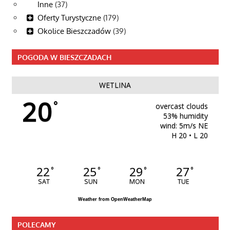
Inne
(37)
Oferty Turystyczne
(179)
Okolice Bieszczadów
(39)
POGODA W BIESZCZADACH
WETLINA
20
°
overcast clouds
53% humidity
wind: 5m/s NE
H 20 • L 20
22
25
29
27
°
°
°
°
SAT
SUN
MON
TUE
Weather from OpenWeatherMap
POLECAMY