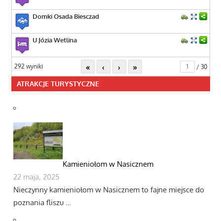
Domki Osada Biesczad
U Józia Wetlina
«
‹
›
»
292 wyniki
/ 30
ATRAKCJE TURYSTYCZNE
Kamieniołom w Nasicznem
22 maja, 2025
Nieczynny kamieniołom w Nasicznem to fajne miejsce do
poznania fliszu …