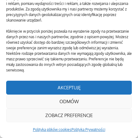
i reklam, pomiaru wydajności treści i reklam, a także rozwijania i ulepszania
produktów. Za zgodą użytkownika my i nasi partnerzy możemy korzystać z
precyzyjnych danych geolokalizacyjnych oraz identyfikację poprzez
skanowanie urządzeń.
Kliknięcie w przycisk poniżej pozwala na wyrażenie zgody na przetwarzanie
danych przez nas i naszych partnerów, zgodnie z opisem powyżej. Możesz
również uzyskać dostęp do bardziej szczegółowych informacji i zmienić
swoje preferencje zanim wyrazisz zgodę lub odmówisz jej wyrażenia.
Niektóre rodzaje przetwarzania danych nie wymagają zgody użytkownika, ale
masz prawo sprzeciwić się takiemu przetwarzaniu. Preferencje nie będą
miały zastosowania do innych witryn posiadających zgodę globalną lub
serwisową.
AKCEPTUJĘ
ODMÓW
ZOBACZ PREFERENCJE
Polityka plików cookies
Polityka Prywatności