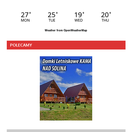
27
25
19
20
°
°
°
°
MON
TUE
WED
THU
Weather from OpenWeatherMap
POLECAMY