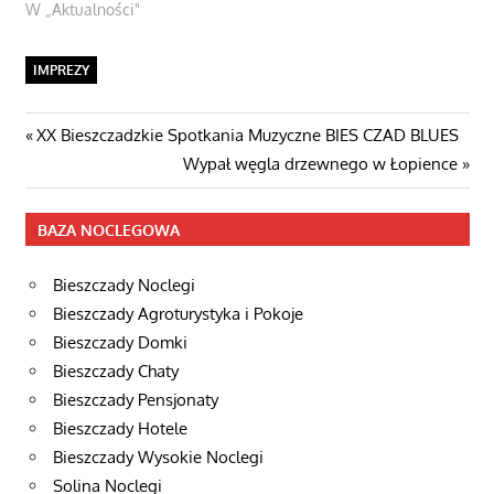
W „Aktualności"
IMPREZY
Nawigacja
Poprzedni
XX Bieszczadzkie Spotkania Muzyczne BIES CZAD BLUES
post:
Następny
Wypał węgla drzewnego w Łopience
wpisu
wpis
BAZA NOCLEGOWA
Bieszczady Noclegi
Bieszczady Agroturystyka i Pokoje
Bieszczady Domki
Bieszczady Chaty
Bieszczady Pensjonaty
Bieszczady Hotele
Bieszczady Wysokie Noclegi
Solina Noclegi