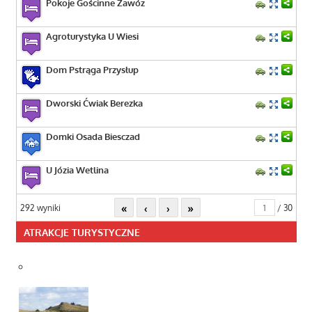
Pokoje Gościnne Zawóz
Agroturystyka U Wiesi
Dom Pstrąga Przysłup
Dworski Ćwiak Berezka
Domki Osada Biesczad
U Józia Wetlina
«
‹
›
»
292 wyniki
/ 30
ATRAKCJE TURYSTYCZNE