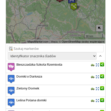
30 km
MapsMarker.com
| Mapa: ©
OpenStreetMap osoby wspierające
Bieszczadzka Szkoła Rzemiosła
Domki u Dariusza
Zielony Domek
Leśna Polana domki