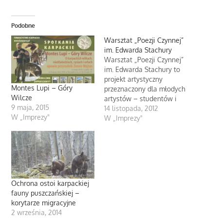
Podobne
Warsztat „Poezji Czynnej”
im. Edwarda Stachury
Warsztat „Poezji Czynnej”
im. Edwarda Stachury to
projekt artystyczny
Montes Lupi – Góry
przeznaczony dla młodych
Wilcze
artystów – studentów i
9 maja, 2015
młodych absolwentów
14 listopada, 2012
W „Imprezy"
wyższych uczelni, którym
W „Imprezy"
bliska jest idea twórczości
w rozumieniu Edwarda
Stachury. Warsztaty
odbędą się w dniach 27,
28 i 29 listopada 2012
roku w „Wilczej Jamie” w
Ochrona ostoi karpackiej
Smolniku nad Sanem w
fauny puszczańskiej –
otulinie…
korytarze migracyjne
2 września, 2014