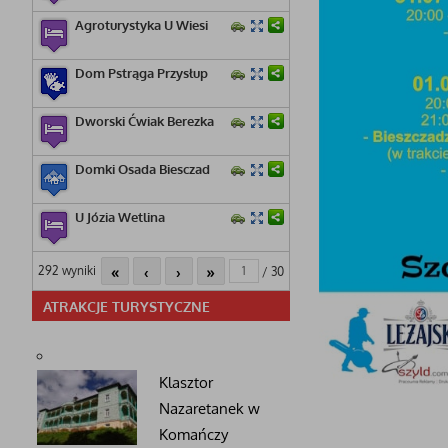
Agroturystyka U Wiesi
Dom Pstrąga Przysłup
Dworski Ćwiak Berezka
Domki Osada Biesczad
U Józia Wetlina
«
‹
›
»
292 wyniki
/ 30
ATRAKCJE TURYSTYCZNE
Klasztor
Nazaretanek w
Komańczy