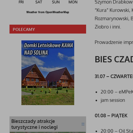
Szymon Drabkowski
FRI
SAT
SUN
MON
“Kura” Kurowski, 
Weather from OpenWeatherMap
Rozmarynowski, Bo
Ziobro i inni.
POLECAMY
Prowadzenie impr
BIES CZA
31.07 – CZWART
20:00 – eMPeKa
jam session
01.08 – PIĄTEK
Bieszczady atrakcje
turystyczne i noclegi
20:00 – Oil St