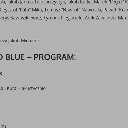
, Jakub Jantos, Filip Jurczyszyn, Jakub Kałka, Marek “Pegaz” 
Krzysztof “Pała” Mika, Tomasz “Nawrot” Nawrocki, Paweł “Koko
rys Sawaszkiewicz, Tymon i Przyjaciele, Arek Zawiliński, Ma
ezy Jakub Michałek.
D BLUE – PROGRAM:
EK
 i Kura – akustycznie
ains