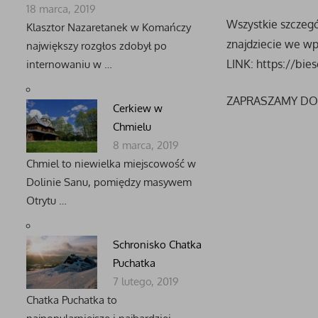
18 marca, 2019
Wszystkie szczegół
Klasztor Nazaretanek w Komańczy
znajdziecie we w
największy rozgłos zdobył po
LINK: https://bie
internowaniu w …
ZAPRASZAMY DO
Cerkiew w
Chmielu
8 marca, 2019
Chmiel to niewielka miejscowość w
Dolinie Sanu, pomiędzy masywem
Otrytu …
Schronisko Chatka
Puchatka
7 lutego, 2019
Chatka Puchatka to