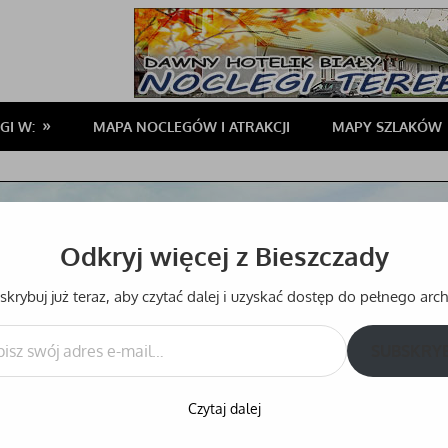
GI W:
MAPA NOCLEGÓW I ATRAKCJI
MAPY SZLAKÓW
Odkryj więcej z Bieszczady
krybuj już teraz, aby czytać dalej i uzyskać dostęp do pełnego ar
SUBSKRY
Czytaj dalej