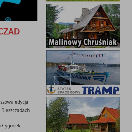
 CZAD
uszowa edycja
w Bieszczadach.
a Cygonek,