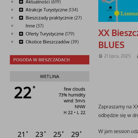
Aktualności
(619)
Atrakcje Turystyczne
(134)
Bieszczady praktycznie
(27)
Inne
(37)
XX Biesz
Oferty Turystyczne
(179)
Okolice Bieszczadów
(39)
BLUES
21 lipca, 2025
POGODA W BIESZCZADACH
WETLINA
22
°
few clouds
73% humidity
wind: 5m/s
NNW
Zapraszamy na XX
H 22 • L 22
odbędzie się w dn
W jam session udz
21
23
25
29
°
°
°
°