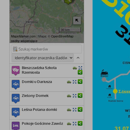
30 km
MapsMarker.com
| Mapa: ©
OpenStreetMap
osoby wspierające
Bieszczadzka Szkoła
Rzemiosła
Domki u Dariusza
Zielony Domek
Leśna Polana domki
Pokoje Gościnne Zawóz