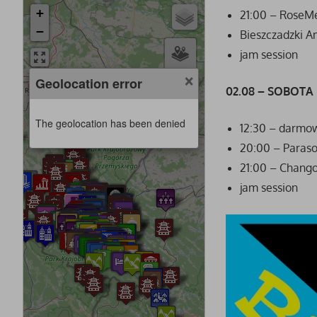
+
21:00 – RoseM
−
Bieszczadzki A
jam session
×
Geolocation error
02.08 – SOBOTA
The geolocation has been denied
12:30 – darmow
20:00 – Paraso
21:00 – Chang
jam session