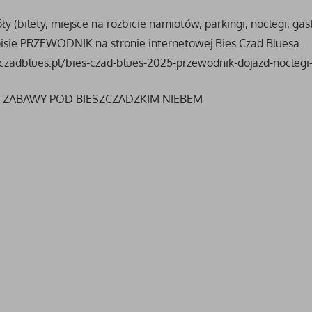
y (bilety, miejsce na rozbicie namiotów, parkingi, noclegi, ga
pisie PRZEWODNIK na stronie internetowej Bies Czad Bluesa.
sczadblues.pl/bies-czad-blues-2025-przewodnik-dojazd-nocleg
 ZABAWY POD BIESZCZADZKIM NIEBEM