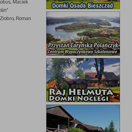
Kobus, Maciek
lin”
x Ziobro, Roman