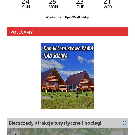
24
29
23
21
SUN
MON
TUE
WED
Weather from OpenWeatherMap
POLECAMY
Bieszczady atrakcje turystyczne i noclegi