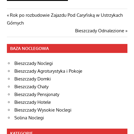
Nawigacja
Poprzedni
Rok po rozbudowie Zajazdu Pod Caryńską w Ustrzykach
post:
Górnych
wpisu
Następny
Bieszczady Odnalezione
wpis
BAZA NOCLEGOWA
Bieszczady Noclegi
Bieszczady Agroturystyka i Pokoje
Bieszczady Domki
Bieszczady Chaty
Bieszczady Pensjonaty
Bieszczady Hotele
Bieszczady Wysokie Noclegi
Solina Noclegi
KATEGORIE