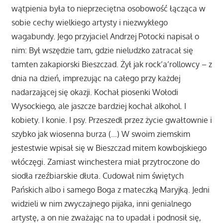
wątpienia była to nieprzeciętna osobowość łącząca w
sobie cechy wielkiego artysty i niezwykłego
wagabundy. Jego przyjaciel Andrzej Potocki napisał o
nim: Był wszędzie tam, gdzie nieludzko zatracał się
tamten zakapiorski Bieszczad. Żył jak rock’a’rollowcy – z
dnia na dzień, imprezując na całego przy każdej
nadarzającej się okazji. Kochał piosenki Wołodi
Wysockiego, ale jaszcze bardziej kochał alkohol. I
kobiety. I konie. I psy. Przeszedł przez życie gwałtownie i
szybko jak wiosenna burza (…) W swoim ziemskim
jestestwie wpisał się w Bieszczad mitem kowbojskiego
włóczęgi. Zamiast winchestera miał przytroczone do
siodła rzeźbiarskie dłuta. Cudował nim świętych
Pańskich albo i samego Boga z mateczką Maryjką. Jedni
widzieli w nim zwyczajnego pijaka, inni genialnego
artystę, a on nie zważając na to upadał i podnosił się,