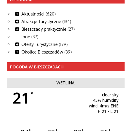
Aktualności
(620)
Atrakcje Turystyczne
(134)
Bieszczady praktycznie
(27)
Inne
(37)
Oferty Turystyczne
(179)
Okolice Bieszczadów
(39)
POGODA W BIESZCZADACH
WETLINA
21
°
clear sky
45% humidity
wind: 4m/s ENE
H 21 • L 21
°
°
°
°