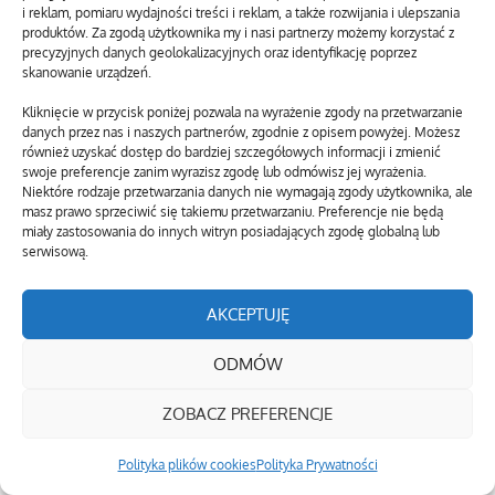
i reklam, pomiaru wydajności treści i reklam, a także rozwijania i ulepszania
produktów. Za zgodą użytkownika my i nasi partnerzy możemy korzystać z
precyzyjnych danych geolokalizacyjnych oraz identyfikację poprzez
skanowanie urządzeń.
Kliknięcie w przycisk poniżej pozwala na wyrażenie zgody na przetwarzanie
danych przez nas i naszych partnerów, zgodnie z opisem powyżej. Możesz
również uzyskać dostęp do bardziej szczegółowych informacji i zmienić
swoje preferencje zanim wyrazisz zgodę lub odmówisz jej wyrażenia.
Niektóre rodzaje przetwarzania danych nie wymagają zgody użytkownika, ale
masz prawo sprzeciwić się takiemu przetwarzaniu. Preferencje nie będą
miały zastosowania do innych witryn posiadających zgodę globalną lub
serwisową.
AKCEPTUJĘ
ODMÓW
ZOBACZ PREFERENCJE
Polityka plików cookies
Polityka Prywatności