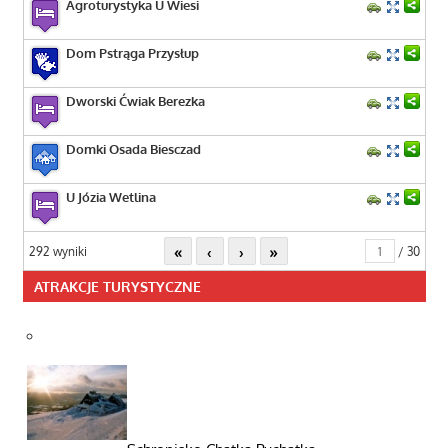
Agroturystyka U Wiesi
Dom Pstrąga Przysłup
Dworski Ćwiak Berezka
Domki Osada Biesczad
U Józia Wetlina
«
‹
›
»
292 wyniki
/ 30
ATRAKCJE TURYSTYCZNE