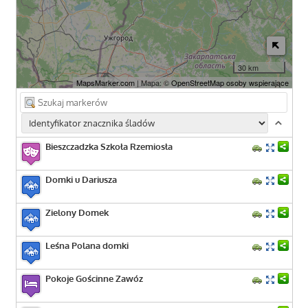
30 km
MapsMarker.com
| Mapa: ©
OpenStreetMap osoby wspierające
Bieszczadzka Szkoła Rzemiosła
Domki u Dariusza
Zielony Domek
Leśna Polana domki
Pokoje Gościnne Zawóz