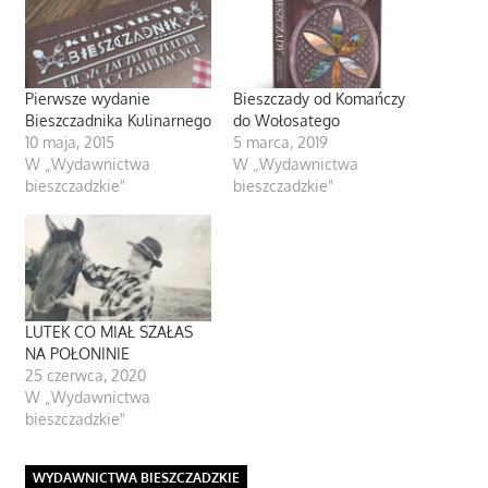
Pierwsze wydanie
Bieszczady od Komańczy
Bieszczadnika Kulinarnego
do Wołosatego
10 maja, 2015
5 marca, 2019
W „Wydawnictwa
W „Wydawnictwa
bieszczadzkie"
bieszczadzkie"
LUTEK CO MIAŁ SZAŁAS
NA POŁONINIE
25 czerwca, 2020
W „Wydawnictwa
bieszczadzkie"
WYDAWNICTWA BIESZCZADZKIE