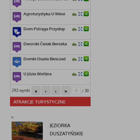
Agroturystyka U Wiesi
Dom Pstrąga Przysłup
Dworski Ćwiak Berezka
Domki Osada Biesczad
U Józia Wetlina
«
‹
›
»
292 wyniki
/ 30
ATRAKCJE TURYSTYCZNE
JEZIORKA
DUSZATYŃSKIE