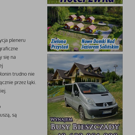
ycja pleneru
graficzne
 się na
ej
łonin trudno nie
cznie przez łąki.
ej.
o
uszą, są