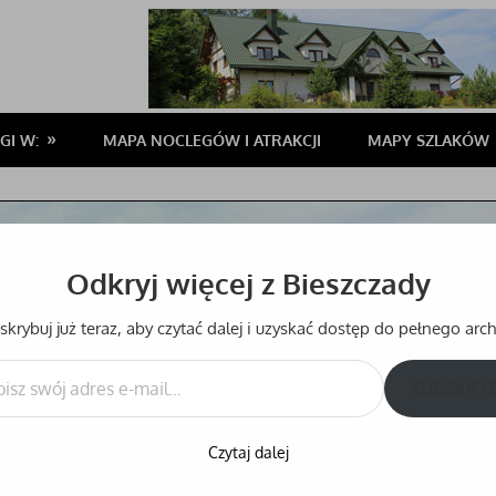
GI W:
MAPA NOCLEGÓW I ATRAKCJI
MAPY SZLAKÓW
Odkryj więcej z Bieszczady
krybuj już teraz, aby czytać dalej i uzyskać dostęp do pełnego ar
SUBSKRY
Czytaj dalej