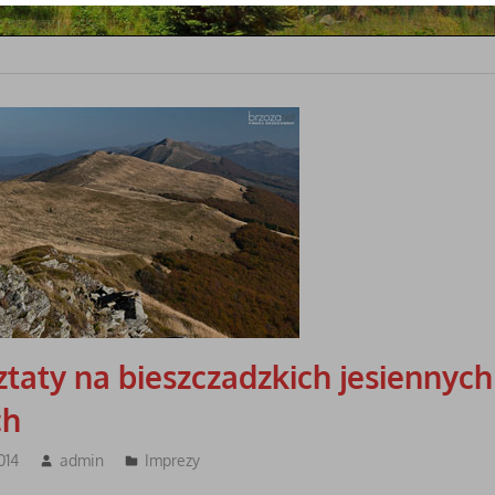
taty na bieszczadzkich jesiennych
ch
014
admin
Imprezy