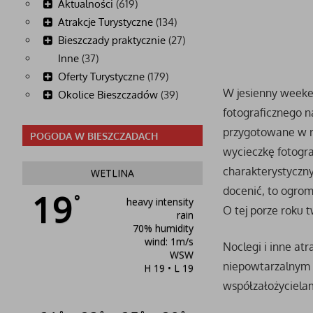
Aktualności
(619)
Atrakcje Turystyczne
(134)
Bieszczady praktycznie
(27)
Inne
(37)
Oferty Turystyczne
(179)
W jesienny weeken
Okolice Bieszczadów
(39)
fotograficznego n
przygotowane w r
POGODA W BIESZCZADACH
wycieczkę fotogra
charakterystyczny
WETLINA
docenić, to ogrom
19
°
heavy intensity
O tej porze roku 
rain
70% humidity
wind: 1m/s
Noclegi i inne at
WSW
niepowtarzalnym k
H 19 • L 19
współzałożyciela