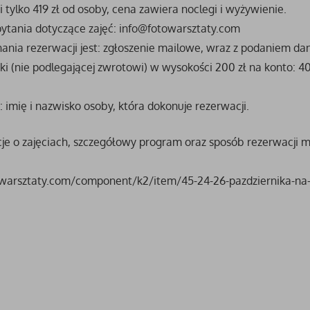
i tylko 419 zł od osoby, cena zawiera noclegi i wyżywienie.
ytania dotyczące zajęć:
info@fotowarsztaty.com
nia rezerwacji jest: zgłoszenie mailowe, wraz z podaniem d
zki (nie podlegającej zwrotowi) w wysokości 200 zł na konto: 
: imię i nazwisko osoby, która dokonuje rezerwacji.
je o zajęciach, szczegółowy program oraz sposób rezerwacji mi
warsztaty.com/component/k2/item/45-24-26-pazdziernika-na-