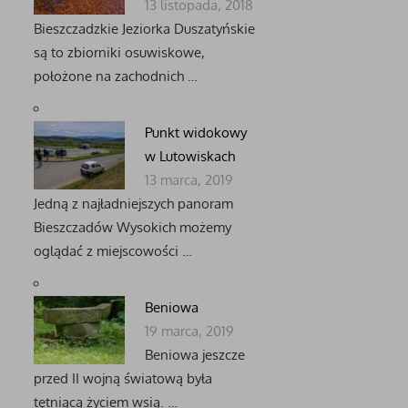
13 listopada, 2018
Bieszczadzkie Jeziorka Duszatyńskie
są to zbiorniki osuwiskowe,
położone na zachodnich …
Punkt widokowy
w Lutowiskach
13 marca, 2019
Jedną z najładniejszych panoram
Bieszczadów Wysokich możemy
oglądać z miejscowości …
Beniowa
19 marca, 2019
Beniowa jeszcze
przed II wojną światową była
tętniącą życiem wsią. …