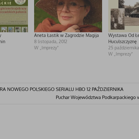
y
Aneta Łastik w Zagrodzie Magija
Wystawa Od Ł
nin
8 listopada, 2012
Huculszczyznę
W „Imprezy"
25 października
W „Imprezy"
a
RA NOWEGO POLSKIEGO SERIALU HBO 12 PAŹDZIERNIKA
Następny
Puchar Województwa Podkarpackiego 
wpis