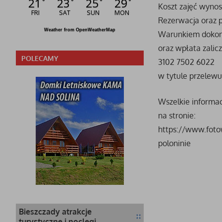
21
23
25
29
°
°
°
°
Koszt zajęć wynos
FRI
SAT
SUN
MON
Rezerwacja oraz p
Weather from OpenWeatherMap
Warunkiem dokona
oraz wpłata zalic
POLECAMY
3102 7502 6022
w tytule przelewu
Wszelkie informac
na stronie:
https://www.foto
poloninie
Bieszczady atrakcje
turystyczne i noclegi