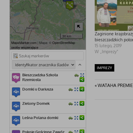
Zaginione krajobraz
30 km
bieszczadzkich poło
MapsMarker.com
| Mapa: ©
OpenStreetMap
15 lutego, 2019
osoby wspierające
W „Imprezy"
IMPREZY
Bieszczadzka Szkoła
Rzemiosła
Nawigacj
Poprzedni
WATAHA PREMIE
Domki u Dariusza
post:
wpisu
Zielony Domek
Leśna Polana domki
Pokoje Gościnne Zawóz