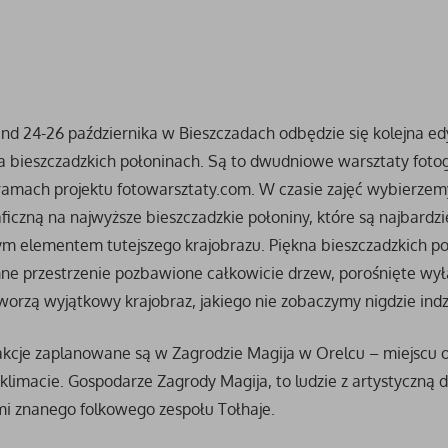
d 24-26 października w Bieszczadach odbędzie się kolejna ed
a bieszczadzkich połoninach. Są to dwudniowe warsztaty foto
amach projektu fotowarsztaty.com. W czasie zajęć wybierzemy
ficzną na najwyższe bieszczadzkie połoniny, które są najbardzi
m elementem tutejszego krajobrazu. Piękna bieszczadzkich po
ne przestrzenie pozbawione całkowicie drzew, porośnięte wyłą
tworzą wyjątkowy krajobraz, jakiego nie zobaczymy nigdzie indzi
rakcje zaplanowane są w Zagrodzie Magija w Orelcu – miejscu 
limacie. Gospodarze Zagrody Magija, to ludzie z artystyczną d
mi znanego folkowego zespołu Tołhaje.