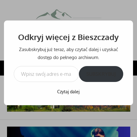
Przejdź
do
Bieszcz
treści
Odkryj więcej z Bieszczady
Bieszczady
–
Zasubskrybuj już teraz, aby czytać dalej i uzyskać
noclegi,
dostęp do pełnego archiwum.
hotele
Wpisz swój adres e-mail…
NAVIGATION
i
SUBSKRYBUJ
inne
noclegi
Czytaj dalej
w
Bieszczadach