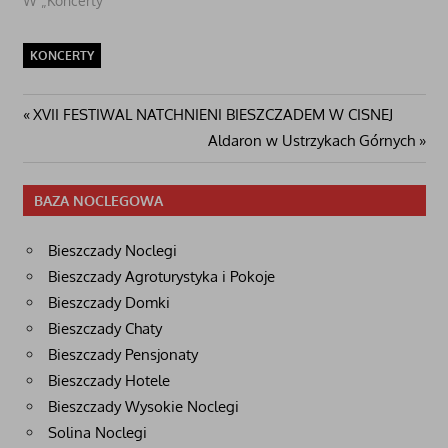
W „Koncerty"
KONCERTY
Nawigacja
Poprzedni
XVII FESTIWAL NATCHNIENI BIESZCZADEM W CISNEJ
post:
Następny
Aldaron w Ustrzykach Górnych
wpisu
wpis
BAZA NOCLEGOWA
Bieszczady Noclegi
Bieszczady Agroturystyka i Pokoje
Bieszczady Domki
Bieszczady Chaty
Bieszczady Pensjonaty
Bieszczady Hotele
Bieszczady Wysokie Noclegi
Solina Noclegi