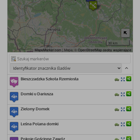
30 km
MapsMarker.com
| Mapa: ©
OpenStreetMap osoby wspierające
Bieszczadzka Szkoła Rzemiosła
Domki u Dariusza
Zielony Domek
Leśna Polana domki
Pokoje Gościnne Zawóz