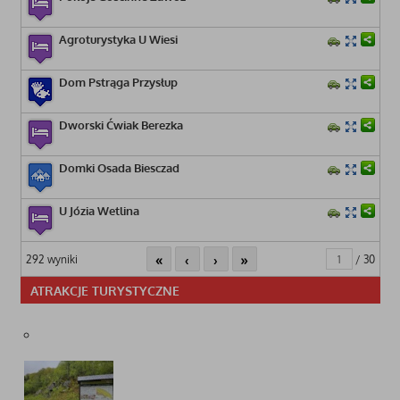
Agroturystyka U Wiesi
Dom Pstrąga Przysłup
Dworski Ćwiak Berezka
Domki Osada Biesczad
U Józia Wetlina
«
‹
›
»
292 wyniki
/ 30
ATRAKCJE TURYSTYCZNE