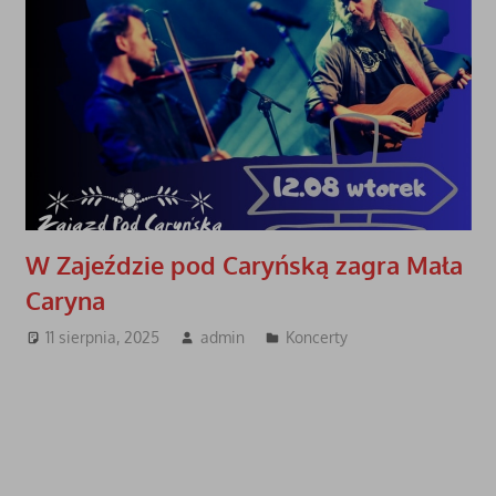
W Zajeździe pod Caryńską zagra Mała
Caryna
11 sierpnia, 2025
admin
Koncerty