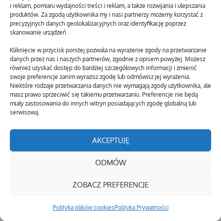
i reklam, pomiaru wydajności treści i reklam, a także rozwijania i ulepszania
produktów. Za zgodą użytkownika my i nasi partnerzy możemy korzystać z
precyzyjnych danych geolokalizacyjnych oraz identyfikację poprzez
skanowanie urządzeń.
Kliknięcie w przycisk poniżej pozwala na wyrażenie zgody na przetwarzanie
danych przez nas i naszych partnerów, zgodnie z opisem powyżej. Możesz
również uzyskać dostęp do bardziej szczegółowych informacji i zmienić
swoje preferencje zanim wyrazisz zgodę lub odmówisz jej wyrażenia.
Niektóre rodzaje przetwarzania danych nie wymagają zgody użytkownika, ale
masz prawo sprzeciwić się takiemu przetwarzaniu. Preferencje nie będą
miały zastosowania do innych witryn posiadających zgodę globalną lub
serwisową.
AKCEPTUJĘ
ODMÓW
ZOBACZ PREFERENCJE
Polityka plików cookies
Polityka Prywatności