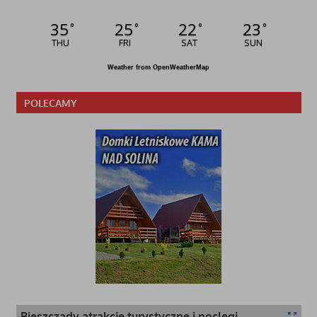
35
25
22
23
°
°
°
°
THU
FRI
SAT
SUN
Weather from OpenWeatherMap
POLECAMY
Bieszczady atrakcje turystyczne i noclegi