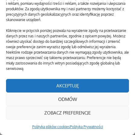
i reklam, pomiaru wydajności treści i reklam, a także rozwijania i ulepszania
produktów. Za zgodą użytkownika my i nasi partnerzy możemy korzystać z
precyzyjnych danych geolokalizacyjnych oraz identyfikację poprzez
skanowanie urządzeń.
Kliknięcie w przycisk poniżej pozwala na wyrażenie zgody na przetwarzanie
danych przez nas i naszych partnerów, zgodnie z opisem powyżej. Możesz
również uzyskać dostęp do bardziej szczegółowych informacji i zmienić
swoje preferencje zanim wyrazisz zgodę lub odmówisz jej wyrażenia.
Niektóre rodzaje przetwarzania danych nie wymagają zgody użytkownika, ale
masz prawo sprzeciwić się takiemu przetwarzaniu. Preferencje nie będą
miały zastosowania do innych witryn posiadających zgodę globalną lub
serwisową.
AKCEPTUJĘ
ODMÓW
ZOBACZ PREFERENCJE
Polityka plików cookies
Polityka Prywatności