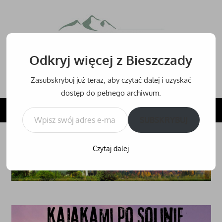
Przejdź
do
Bieszcz
treści
Odkryj więcej z Bieszczady
Bieszczady
–
Zasubskrybuj już teraz, aby czytać dalej i uzyskać
noclegi,
dostęp do pełnego archiwum.
hotele
Wpisz swój adres e-mail…
NAVIGATION
i
SUBSKRYBUJ
inne
noclegi
Czytaj dalej
w
Bieszczadach