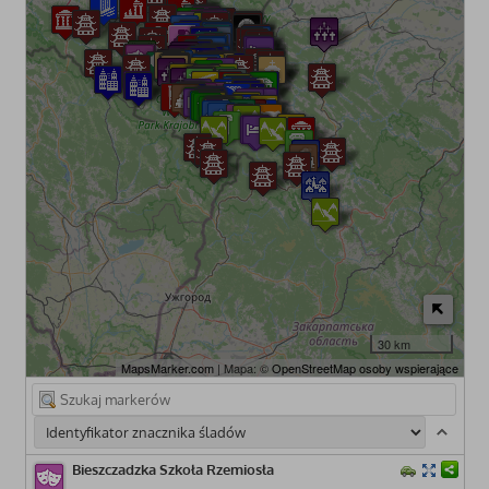
30 km
MapsMarker.com
| Mapa: ©
OpenStreetMap osoby wspierające
Bieszczadzka Szkoła Rzemiosła