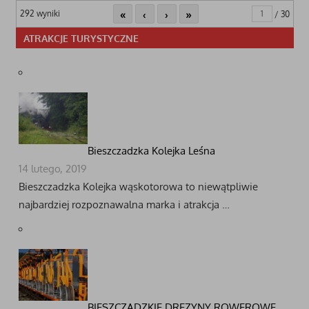
«
‹
›
»
292 wyniki
/ 30
ATRAKCJE TURYSTYCZNE
Bieszczadzka Kolejka Leśna
14 lutego, 2019
Bieszczadzka Kolejka wąskotorowa to niewątpliwie
najbardziej rozpoznawalna marka i atrakcja …
BIESZCZADZKIE DREZYNY ROWEROWE