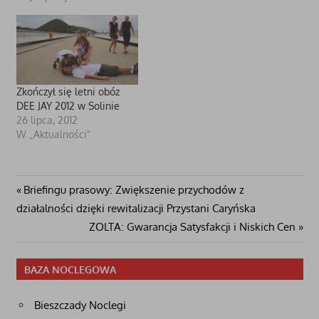
Roku Żubra, którym rok
2013 ogłosił Mirosław
Karapyta, marszałek
województwa
podkarpackiego. Ten
promocyjny pomysł zrodził
Zkończył się letni obóz
się wśród członków
DEE JAY 2012 w Solinie
Kapituły Miłośników
26 lipca, 2012
Bieszczadzkiej Przyrody w
W „Aktualności"
związku z 50-leciem
powrotu żubra w
Bieszczady.Podczas
uroczystości
Nawigacja
Poprzedni
Briefingu prasowy: Zwiększenie przychodów z
zaprezentowano…
post:
działalności dzięki rewitalizacji Przystani Caryńska
wpisu
Następny
ZOLTA: Gwarancja Satysfakcji i Niskich Cen
wpis
BAZA NOCLEGOWA
Bieszczady Noclegi