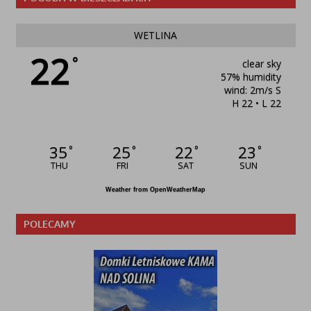
WETLINA
22
°
clear sky
57% humidity
wind: 2m/s S
H 22 • L 22
35
25
22
23
°
°
°
°
THU
FRI
SAT
SUN
Weather from OpenWeatherMap
POLECAMY