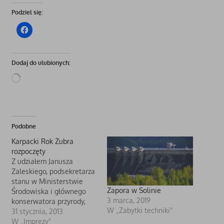
Podziel się:
Dodaj do ulubionych:
Wczytywanie…
Podobne
Karpacki Rok Żubra
rozpoczęty
Z udziałem Janusza
Zaleskiego, podsekretarza
stanu w Ministerstwie
Zapora w Solinie
Środowiska i głównego
3 marca, 2019
konserwatora przyrody,
W „Zabytki techniki"
odbyła się uroczysta
31 stycznia, 2013
inauguracja Karpackiego
W „Imprezy"