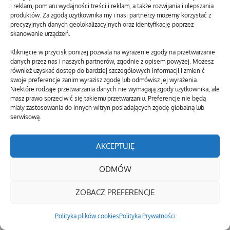
i reklam, pomiaru wydajności treści i reklam, a także rozwijania i ulepszania
produktów. Za zgodą użytkownika my i nasi partnerzy możemy korzystać z
precyzyjnych danych geolokalizacyjnych oraz identyfikację poprzez
skanowanie urządzeń.
Kliknięcie w przycisk poniżej pozwala na wyrażenie zgody na przetwarzanie
danych przez nas i naszych partnerów, zgodnie z opisem powyżej. Możesz
również uzyskać dostęp do bardziej szczegółowych informacji i zmienić
swoje preferencje zanim wyrazisz zgodę lub odmówisz jej wyrażenia.
Niektóre rodzaje przetwarzania danych nie wymagają zgody użytkownika, ale
masz prawo sprzeciwić się takiemu przetwarzaniu. Preferencje nie będą
miały zastosowania do innych witryn posiadających zgodę globalną lub
serwisową.
AKCEPTUJĘ
ODMÓW
ZOBACZ PREFERENCJE
Polityka plików cookies
Polityka Prywatności