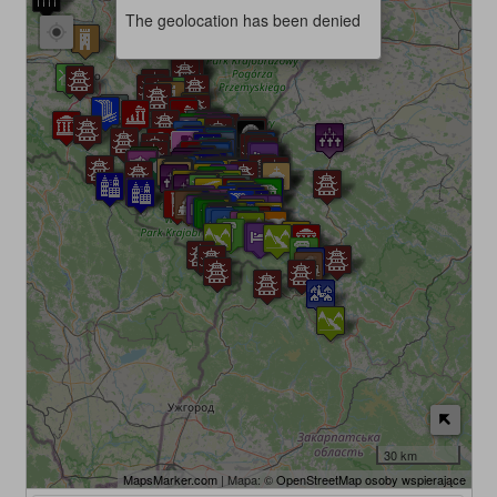
The geolocation has been denied
30 km
MapsMarker.com
| Mapa: ©
OpenStreetMap osoby wspierające