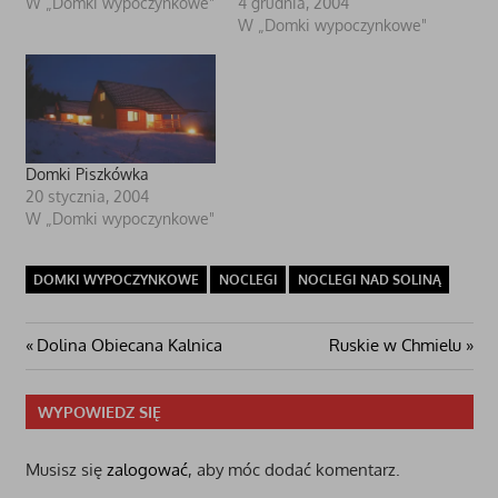
W „Domki wypoczynkowe"
4 grudnia, 2004
W „Domki wypoczynkowe"
Domki Piszkówka
20 stycznia, 2004
W „Domki wypoczynkowe"
DOMKI WYPOCZYNKOWE
NOCLEGI
NOCLEGI NAD SOLINĄ
Nawigacja
Poprzedni
Następny
Dolina Obiecana Kalnica
Ruskie w Chmielu
post:
wpis
wpisu
WYPOWIEDZ SIĘ
Musisz się
zalogować
, aby móc dodać komentarz.