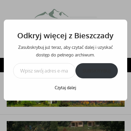
Przejdź
do
Bieszcz
treści
Odkryj więcej z Bieszczady
Bieszczady
–
Zasubskrybuj już teraz, aby czytać dalej i uzyskać
noclegi,
dostęp do pełnego archiwum.
hotele
Wpisz swój adres e-mail…
NAVIGATION
i
SUBSKRYBUJ
inne
noclegi
Czytaj dalej
w
Bieszczadach