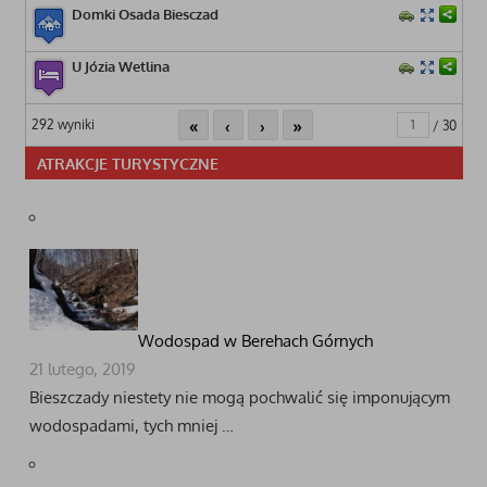
Domki Osada Biesczad
U Józia Wetlina
«
‹
›
»
292 wyniki
/ 30
ATRAKCJE TURYSTYCZNE
Wodospad w Berehach Górnych
21 lutego, 2019
Bieszczady niestety nie mogą pochwalić się imponującym
wodospadami, tych mniej …