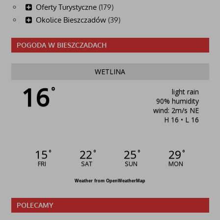
Oferty Turystyczne
(179)
Okolice Bieszczadów
(39)
POGODA W BIESZCZADACH
WETLINA
16
°
light rain
90% humidity
wind: 2m/s NE
H 16 • L 16
15
22
25
29
°
°
°
°
FRI
SAT
SUN
MON
Weather from OpenWeatherMap
POLECAMY