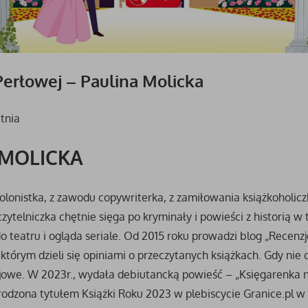
Perłowej – Paulina Molicka
tnia
 MOLICKA
olonistka, z zawodu copywriterka, z zamiłowania książkoholi
czytelniczka chętnie sięga po kryminały i powieści z historią w tl
o teatru i ogląda seriale. Od 2015 roku prowadzi blog „Recenz
którym dzieli się opiniami o przeczytanych książkach. Gdy nie 
jowe. W 2023r., wydała debiutancką powieść – „Księgarenka n
rodzona tytułem Książki Roku 2023 w plebiscycie Granice.pl w 