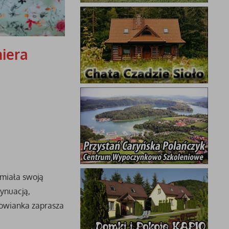
miera
 miała swoją
ynuacją,
zowianka zaprasza