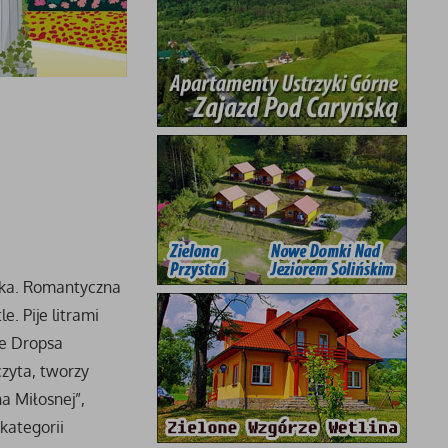
czka. Romantyczna
e. Pije litrami
je Dropsa
czyta, tworzy
a Miłosnej”,
kategorii