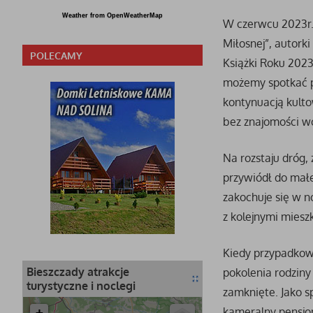
Weather from OpenWeatherMap
W czerwcu 2023r.,
Miłosnej”, autork
POLECAMY
Książki Roku 2023
możemy spotkać po 
kontynuacją kulto
bez znajomości w
Na rozstaju dróg,
przywiódł do mał
zakochuje się w n
z kolejnymi miesz
Kiedy przypadkowo
Bieszczady atrakcje
pokolenia rodziny
turystyczne i noclegi
zamknięte. Jako s
kameralny pensjon
+