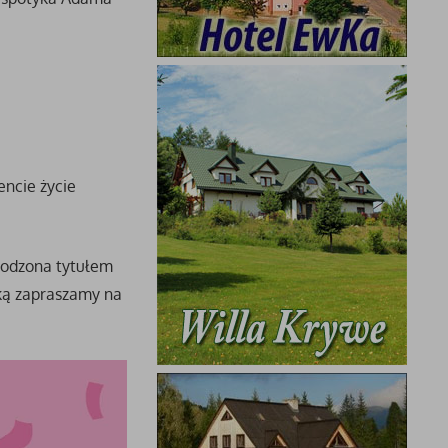
encie życie
grodzona tytułem
rką zapraszamy na