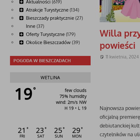
Aktualności
(619)
Atrakcje Turystyczne
(134)
Bieszczady praktycznie
(27)
Inne
(37)
Willa prz
Oferty Turystyczne
(179)
Okolice Bieszczadów
(39)
powieści
11 kwietnia, 2024
POGODA W BIESZCZADACH
WETLINA
19
°
few clouds
75% humidity
wind: 2m/s NW
H 19 • L 19
Najnowsza powieść
oficjalną premier
debiutanckiej kul
21
23
25
29
°
°
°
°
czytelników na ul
FRI
SAT
SUN
MON