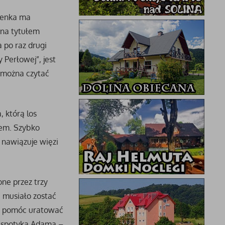
arenka ma
ona tytułem
 po raz drugi
 Perłowej”, jest
ą można czytać
, którą los
jem. Szybko
i nawiązuje więzi
one przez trzy
e musiało zostać
by pomóc uratować
e spotyka Adama –