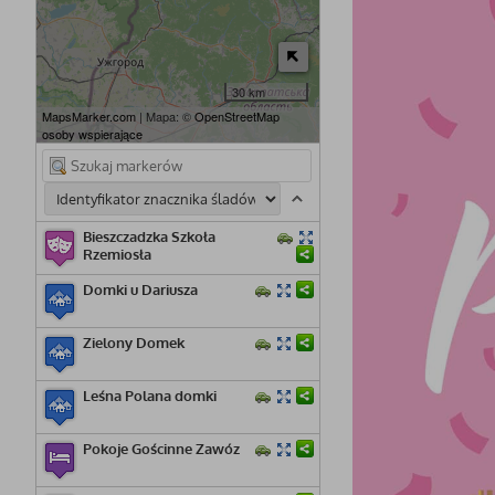
30 km
MapsMarker.com
| Mapa: ©
OpenStreetMap
osoby wspierające
Bieszczadzka Szkoła
Rzemiosła
Domki u Dariusza
Zielony Domek
Leśna Polana domki
Pokoje Gościnne Zawóz