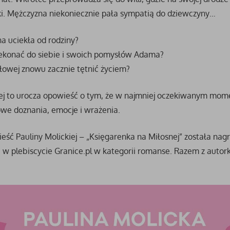
ki. Mężczyzna niekoniecznie pała sympatią do dziewczyny…
a uciekła od rodziny?
rzekonać do siebie i swoich pomysłów Adama?
rłowej znowu zacznie tętnić życiem?
wej to urocza opowieść o tym, że w najmniej oczekiwanym mom
we doznania, emocje i wrażenia.
ść Pauliny Molickiej – „Księgarenka na Miłosnej” została na
 w plebiscycie Granice.pl w kategorii romanse. Razem z auto