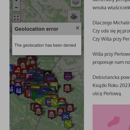
−
wnuka właściciel
Dlaczego Michalin
×
Geolocation error
Czy uda się jej p
Czy Willa przy Pe
The geolocation has been denied
Willa przy Perło
proponuje nam no
Debiutancka powie
Książki Roku 2023
ulicę Perłową.