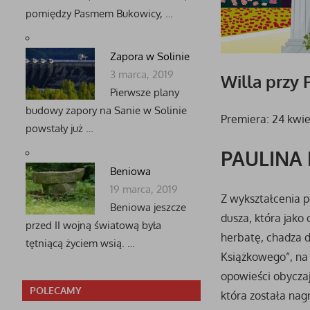
pomiędzy Pasmem Bukowicy, …
Zapora w Solinie
3 marca, 2019
Willa przy 
Pierwsze plany
budowy zapory na Sanie w Solinie
Premiera: 24 kwie
powstały już …
PAULINA
Beniowa
19 marca, 2019
Z wykształcenia p
Beniowa jeszcze
dusza, która jako 
przed II wojną światową była
herbatę, chadza d
tętniącą życiem wsią. …
Książkowego”, na 
opowieści obycza
POLECAMY
która została nag