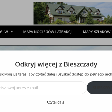
GI W:
MAPA NOCLEGÓW I ATRAKCJI
MAPY SZLAKÓW
Odkryj więcej z Bieszczady
krybuj już teraz, aby czytać dalej i uzyskać dostęp do pełnego ar
SUBSKRY
Czytaj dalej