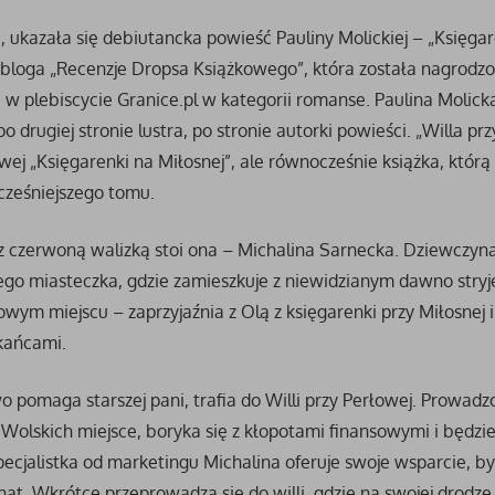
 ukazała się debiutancka powieść Pauliny Molickiej – „Księg
i bloga „Recenzje Dropsa Książkowego”, która została nagrodz
 w plebiscycie Granice.pl w kategorii romanse. Paulina Molicka
drugiej stronie lustra, po stronie autorki powieści. „Willa przy
wej „Księgarenki na Miłosnej”, ale równocześnie książka, któr
cześniejszego tomu.
 z czerwoną walizką stoi ona – Michalina Sarnecka. Dziewczyna
ego miasteczka, gdzie zamieszkuje z niewidzianym dawno stry
owym miejscu – zaprzyjaźnia z Olą z księgarenki przy Miłosnej 
kańcami.
 pomaga starszej pani, trafia do Willi przy Perłowej. Prowadz
 Wolskich miejsce, boryka się z kłopotami finansowymi i będzi
pecjalistka od marketingu Michalina oferuje swoje wsparcie, 
at. Wkrótce przeprowadza się do willi, gdzie na swojej drodz