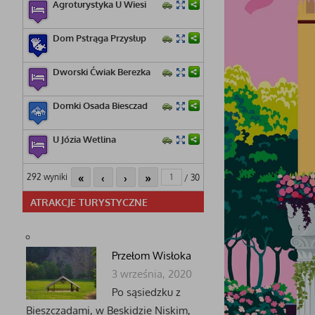
Agroturystyka U Wiesi
Dom Pstrąga Przysłup
Dworski Ćwiak Berezka
Domki Osada Biesczad
U Józia Wetlina
«
‹
›
»
292 wyniki
/ 30
ATRAKCJE TURYSTYCZNE
Przełom Wisłoka
3 września, 2020
Po sąsiedzku z
Bieszczadami, w Beskidzie Niskim,