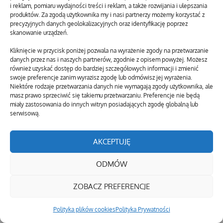
i reklam, pomiaru wydajności treści i reklam, a także rozwijania i ulepszania
produktów. Za zgodą użytkownika my i nasi partnerzy możemy korzystać z
precyzyjnych danych geolokalizacyjnych oraz identyfikację poprzez
skanowanie urządzeń.
Kliknięcie w przycisk poniżej pozwala na wyrażenie zgody na przetwarzanie
danych przez nas i naszych partnerów, zgodnie z opisem powyżej. Możesz
również uzyskać dostęp do bardziej szczegółowych informacji i zmienić
swoje preferencje zanim wyrazisz zgodę lub odmówisz jej wyrażenia.
Niektóre rodzaje przetwarzania danych nie wymagają zgody użytkownika, ale
masz prawo sprzeciwić się takiemu przetwarzaniu. Preferencje nie będą
miały zastosowania do innych witryn posiadających zgodę globalną lub
serwisową.
AKCEPTUJĘ
ODMÓW
ZOBACZ PREFERENCJE
Polityka plików cookies
Polityka Prywatności