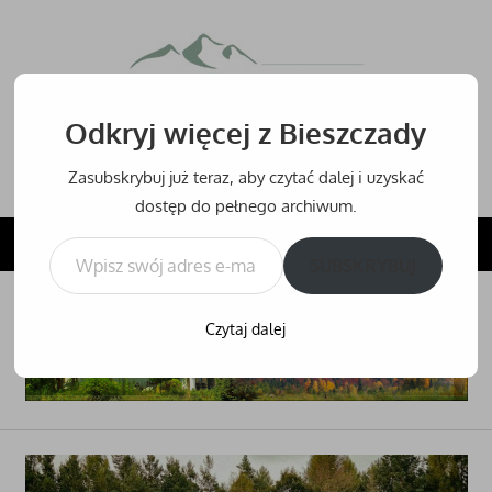
Przejdź
do
Bieszcz
treści
Odkryj więcej z Bieszczady
Bieszczady
–
Zasubskrybuj już teraz, aby czytać dalej i uzyskać
noclegi,
dostęp do pełnego archiwum.
hotele
Wpisz swój adres e-mail…
NAVIGATION
i
SUBSKRYBUJ
inne
noclegi
Czytaj dalej
w
Bieszczadach