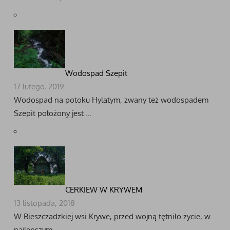
Wodospad Szepit
17 lutego, 2019
Wodospad na potoku Hylatym, zwany też wodospadem
Szepit położony jest …
CERKIEW W KRYWEM
13 listopada, 2018
W Bieszczadzkiej wsi Krywe, przed wojną tętniło życie, w
najlepszym …