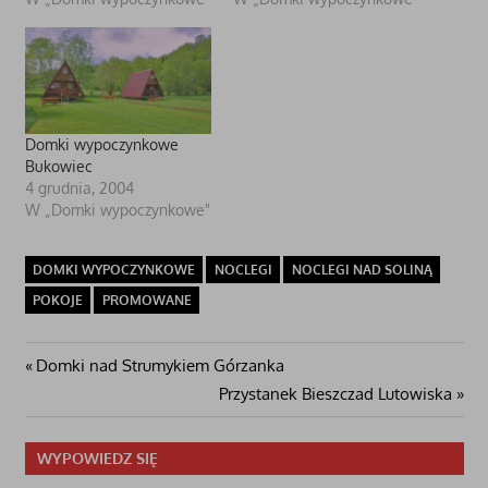
Domki wypoczynkowe
Bukowiec
4 grudnia, 2004
W „Domki wypoczynkowe"
DOMKI WYPOCZYNKOWE
NOCLEGI
NOCLEGI NAD SOLINĄ
POKOJE
PROMOWANE
Nawigacja
Poprzedni
Domki nad Strumykiem Górzanka
post:
Następny
Przystanek Bieszczad Lutowiska
wpisu
wpis
WYPOWIEDZ SIĘ