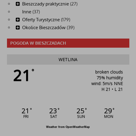
Bieszczady praktycznie
(27)
Inne
(37)
Oferty Turystyczne
(179)
Okolice Bieszczadów
(39)
POGODA W BIESZCZADACH
WETLINA
21
°
broken clouds
75% humidity
wind: 5m/s NNE
H 21 • L 21
21
23
25
29
°
°
°
°
FRI
SAT
SUN
MON
Weather from OpenWeatherMap