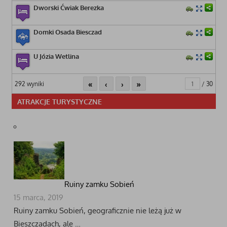
Dworski Ćwiak Berezka
Domki Osada Biesczad
U Józia Wetlina
«
‹
›
»
292 wyniki
/ 30
ATRAKCJE TURYSTYCZNE
Ruiny zamku Sobień
15 marca, 2019
Ruiny zamku Sobień, geograficznie nie leżą już w
Bieszczadach, ale …