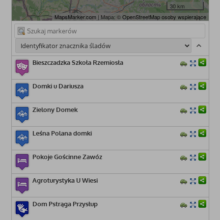
30 km
MapsMarker.com
| Mapa: ©
OpenStreetMap osoby wspierające
Bieszczadzka Szkoła Rzemiosła
Domki u Dariusza
Zielony Domek
Leśna Polana domki
Pokoje Gościnne Zawóz
Agroturystyka U Wiesi
Dom Pstrąga Przysłup