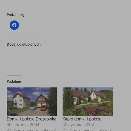
Podziel się:
Dodaj do ulubionych:
Podobne
Domki i pokoje Drozdówka
Kapio domki i pokoje
30 stycznia, 2004
31 stycznia, 2004
W „Domki wypoczynkowe"
W „Domki wypoczynkowe"