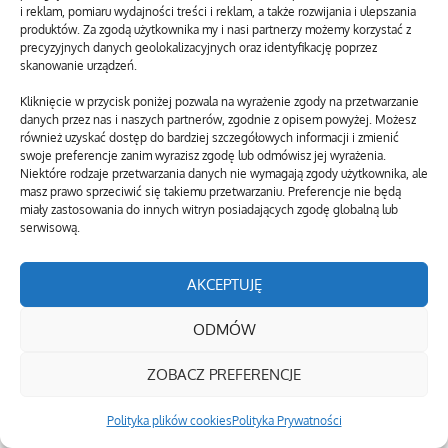
i reklam, pomiaru wydajności treści i reklam, a także rozwijania i ulepszania
produktów. Za zgodą użytkownika my i nasi partnerzy możemy korzystać z
precyzyjnych danych geolokalizacyjnych oraz identyfikację poprzez
skanowanie urządzeń.
Kliknięcie w przycisk poniżej pozwala na wyrażenie zgody na przetwarzanie
danych przez nas i naszych partnerów, zgodnie z opisem powyżej. Możesz
również uzyskać dostęp do bardziej szczegółowych informacji i zmienić
swoje preferencje zanim wyrazisz zgodę lub odmówisz jej wyrażenia.
Niektóre rodzaje przetwarzania danych nie wymagają zgody użytkownika, ale
masz prawo sprzeciwić się takiemu przetwarzaniu. Preferencje nie będą
miały zastosowania do innych witryn posiadających zgodę globalną lub
serwisową.
AKCEPTUJĘ
ODMÓW
ZOBACZ PREFERENCJE
Polityka plików cookies
Polityka Prywatności