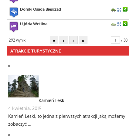
Domki Osada Biesczad
U Józia Wetlina
«
‹
›
»
292 wyniki
/ 30
ATRAKCJE TURYSTYCZNE
Kamień Leski
4 kwietnia, 2019
Kamień Leski, to jedna z pierwszych atrakcji jaką możemy
zobaczyć …