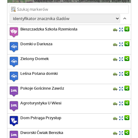
MapsMarker.com
| Mapa: ©
OpenStreetMap osoby wspierające
Bieszczadzka Szkoła Rzemiosła
Domki u Dariusza
Zielony Domek
Leśna Polana domki
Pokoje Gościnne Zawóz
Agroturystyka U Wiesi
Dom Pstrąga Przysłup
Dworski Ćwiak Berezka