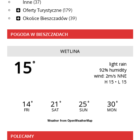
Inne
(37)
Oferty Turystyczne
(179)
Okolice Bieszczadów
(39)
POGODA W BIESZCZADACH
WETLINA
15
°
light rain
92% humidity
wind: 2m/s NNE
H 15 • L 15
14
21
25
30
°
°
°
°
FRI
SAT
SUN
MON
Weather from OpenWeatherMap
POLECAMY