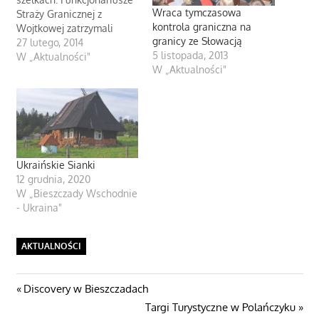
Wraca tymczasowa
Straży Granicznej z
kontrola graniczna na
Wojtkowej zatrzymali
granicy ze Słowacją
mieszkańca Podkarpacia
27 lutego, 2014
5 listopada, 2013
(34 l.), który przenosił
W „Aktualności"
W „Aktualności"
przez granicę państwa z
Ukrainy do Polski 2
tysiące paczek
papierosów. Papierosy
były zapakowane w cztery
owinięte folią pudła z
przymocowanymi
Ukraińskie Sianki
parcianymi szelkami.
12 grudnia, 2020
Rynkowa, szacunkowa ich
W „Bieszczady Wschodnie
wartość to 24 tys.…
- Ukraina"
AKTUALNOŚCI
Nawigacja
Poprzedni
Discovery w Bieszczadach
post:
Następny
Targi Turystyczne w Polańczyku